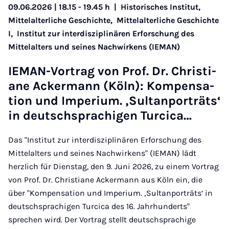
09.06.2026 | 18.15 - 19.45 h
|
Historisches Institut,
Mittelalterliche Geschichte,
Mittelalterliche Geschichte
I,
Institut zur interdisziplinären Erforschung des
Mittelalters und seines Nachwirkens (IEMAN)
IE­MAN-Vor­trag von Prof. Dr. Chris­ti­
ane Ack­er­mann (Köln): Kom­pens­a­
tion und Im­per­i­um. ‚Sultan­porträt­s‘
in deutschs­prac­hi­gen Turci­ca…
Das "Institut zur interdisziplinären Erforschung des
Mittelalters und seines Nachwirkens" (IEMAN) lädt
herzlich für Dienstag, den 9. Juni 2026, zu einem Vortrag
von Prof. Dr. Christiane Ackermann aus Köln ein, die
über "Kompensation und Imperium. ‚Sultanporträts‘ in
deutschsprachigen Turcica des 16. Jahrhunderts"
sprechen wird. Der Vortrag stellt deutschsprachige