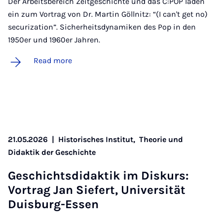
Der Arbeitsbereich Zeitgeschichte und das C:POP laden
ein zum Vortrag von Dr. Martin Göllnitz: “(I can't get no)
securization”. Sicherheitsdynamiken des Pop in den
1950er und 1960er Jahren.
Read more
21.05.2026
|
Historisches Institut,
Theorie und
Didaktik der Geschichte
Geschichts­didak­tik im Diskurs:
Vor­trag Jan Siefert, Uni­versität
Duis­burg-Es­sen