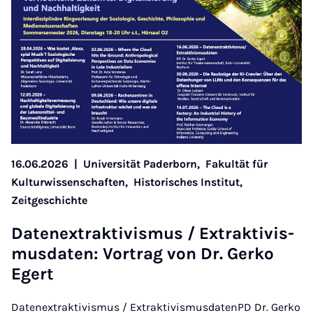
16.06.2026
|
Universität Paderborn,
Fakultät für
Kulturwissenschaften,
Historisches Institut,
Zeitgeschichte
Datenex­trakt­iv­is­mus / Ex­trakt­iv­is­
mus­daten: Vor­trag von Dr. Gerko
Egert
Datenextraktivismus / ExtraktivismusdatenPD Dr. Gerko