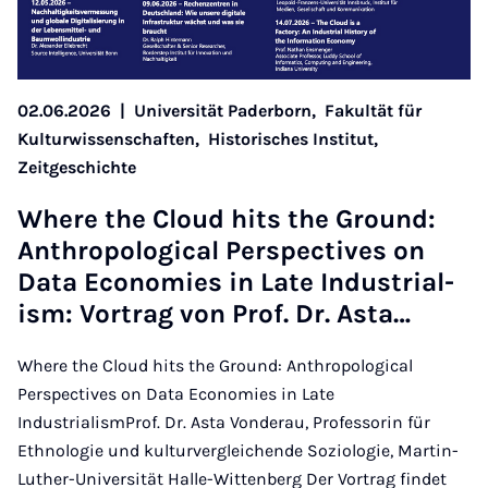
02.06.2026
|
Universität Paderborn,
Fakultät für
Kulturwissenschaften,
Historisches Institut,
Zeitgeschichte
Where the Cloud hits the Ground:
An­thro­po­lo­gic­al Per­spect­ives on
Data Eco­nom­ies in Late In­dus­tri­al­
ism: Vor­trag von Prof. Dr. Asta…
Where the Cloud hits the Ground: Anthropological
Perspectives on Data Economies in Late
IndustrialismProf. Dr. Asta Vonderau, Professorin für
Ethnologie und kulturvergleichende Soziologie, Martin-
Luther-Universität Halle-Wittenberg Der Vortrag findet