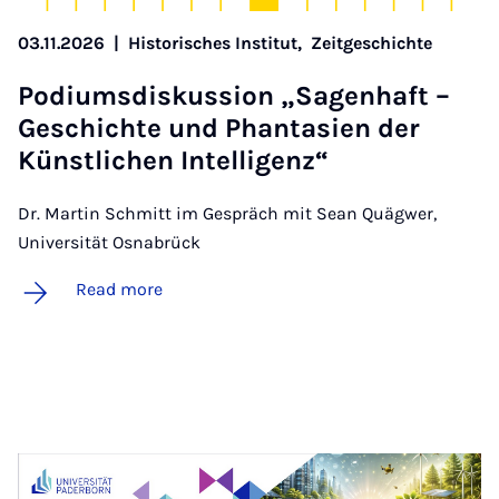
03.11.2026
|
Historisches Institut,
Zeitgeschichte
Po­di­ums­diskus­sion „Sagen­haft –
Geschichte und Phant­as­i­en der
Künst­lichen In­tel­li­genz“
Dr. Martin Schmitt im Gespräch mit Sean Quägwer,
Universität Osnabrück
Read more