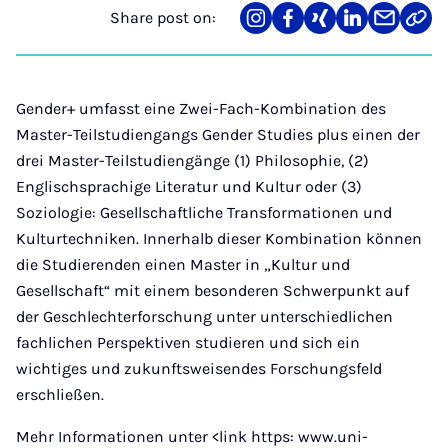
Share post on:
Share
Teilen
Teilen
Teilen
Teilen
Link
on
auf
auf
auf
über
kopi
Instagram
Facebook
Xing
LinkedIn
E-
Mail
Gender+ umfasst eine Zwei-Fach-Kombination des
Master-Teilstudiengangs Gender Studies plus einen der
drei Master-Teilstudiengänge (1) Philosophie, (2)
Englisch­sprachige Literatur und Kultur oder (3)
Soziologie: Gesellschaftliche Transformationen und
Kulturtechniken. Innerhalb dieser Kombination können
die Studierenden einen Master in „Kultur und
Gesellschaft“ mit einem besonderen Schwerpunkt auf
der Geschlechterforschung unter unterschiedlichen
fachlichen Perspektiven studieren und sich ein
wichtiges und zukunftsweisendes Forschungsfeld
erschließen.
Mehr Informationen unter <link https: www.uni-