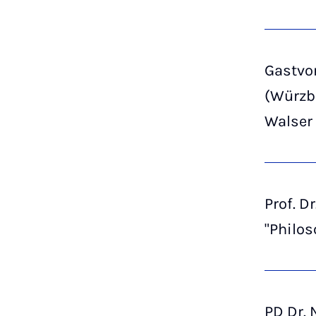
Gastvor
(Würzburg), Die La-Mettrie-R
Walser 
Prof. D
"Philo
PD Dr. 