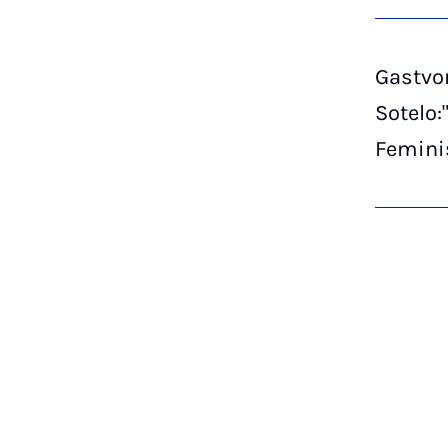
Gastvor
Sotelo:
Femin