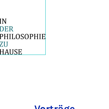
Vor­trä­ge