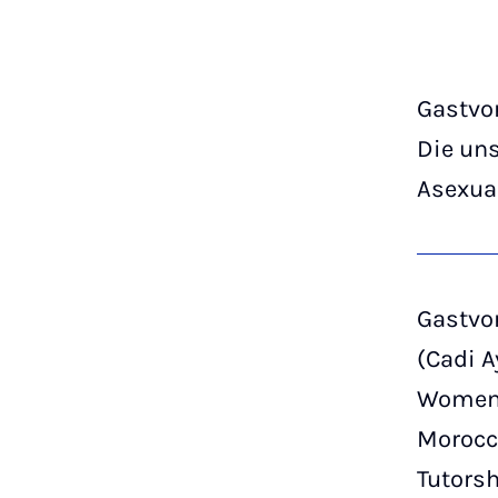
Gastvor
Die uns
Asexual
Gastvor
(Cadi A
Women’
Morocco
Tutors