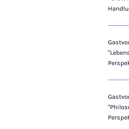
Handlu
Gastvor
"Lebens
Perspek
Gastvor
"Philos
Perspek