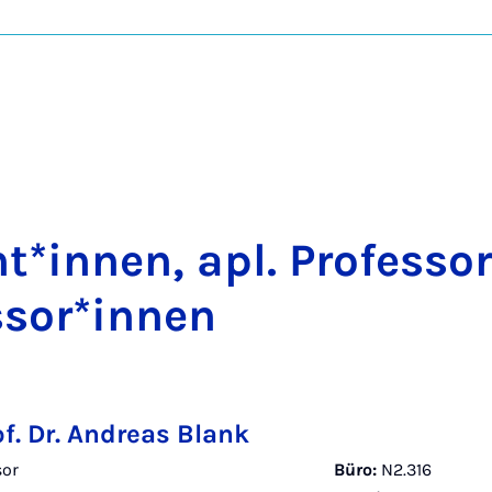
nt*in­nen, apl. Pro­fes­so
es­sor*in­nen
of. Dr. Andreas Blank
sor
Büro:
N2.316