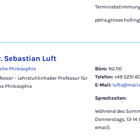
Terminabstimmung 
petra.grosse.hollin
r. Sebastian Luft
che Philosophie
Büro:
N2.110
Telefon:
+49 5251 60
ofessor - Lehrstuhlinhaber Professur für
E-Mail:
lufts@mail.
he Philosophie
Sprechzeiten:
Während des Somm
Donnerstags, 13-14
email).