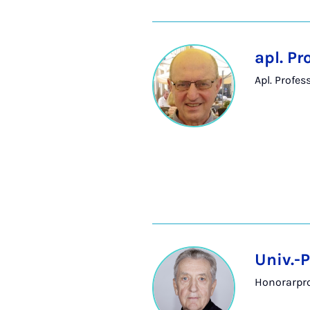
apl. Pr
Apl. Profes
Univ.-P
Honorarpro