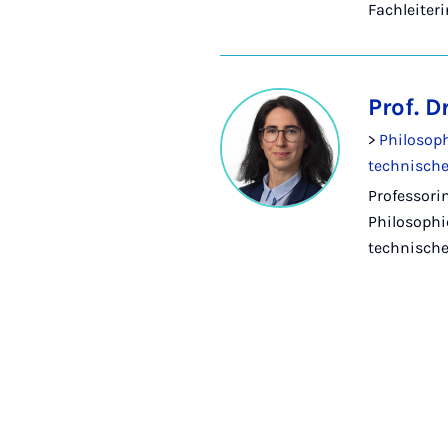
Fachleiteri
Prof. 
>
Philosoph
technische
Professori
Philosophi
technische