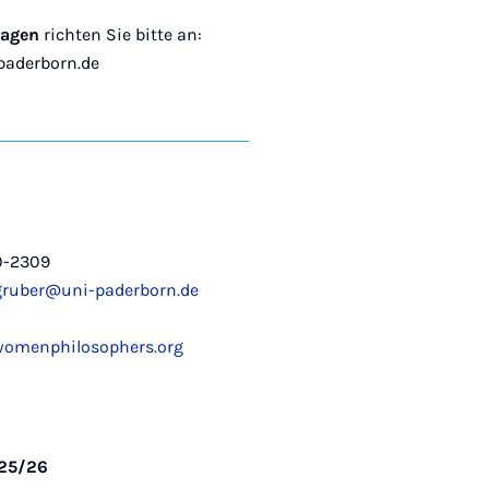
ragen
richten Sie bitte an:
paderborn.de
0-2309
gruber@uni-paderborn.de
womenphilosophers.org
025/26