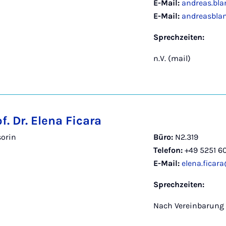
E-Mail:
andreas.bl
E-Mail:
andreasbla
Sprechzeiten:
n.V. (mail)
of. Dr. Elena Ficara
sorin
Büro:
N2.319
Telefon:
+49 5251 6
E-Mail:
elena.ficar
Sprechzeiten:
Nach Vereinbarung