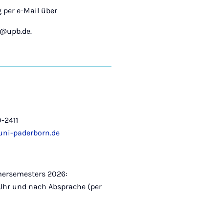
per e-Mail über
g@upb.de.
-2411
uni-paderborn.de
ersemesters 2026:
 Uhr und nach Absprache (per