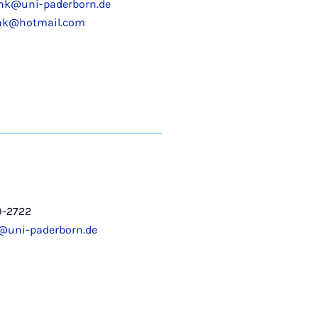
ank@uni-paderborn.de
nk@hotmail.com
0-2722
a@uni-paderborn.de