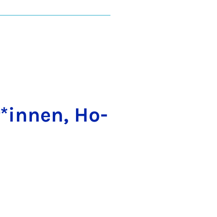
r*in­nen, Ho­