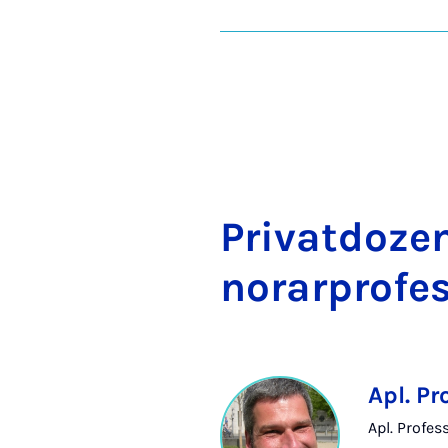
Pri­vat­do­ze
no­ra­r­pro­f
Apl. Pr
Apl. Profes