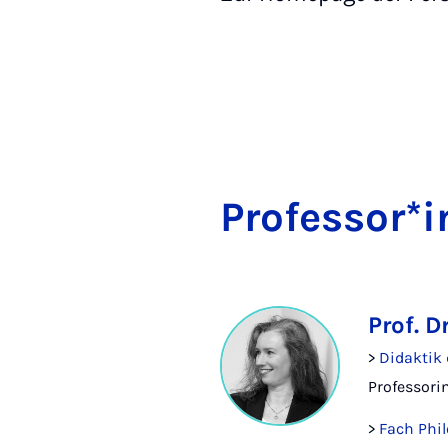
Pro­fes­sor*
Prof. D
>
Didaktik 
Professori
>
Fach Phi