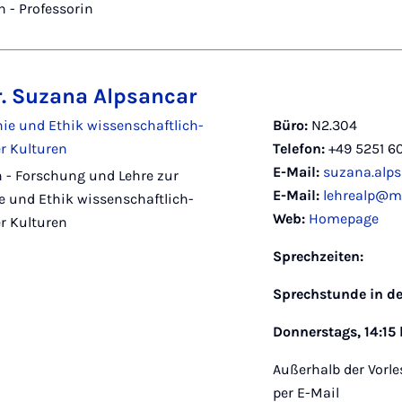
n - Professorin
Dr. Suzana Alpsancar
ie und Ethik wissenschaftlich-
Büro:
N2.304
r Kulturen
Telefon:
+49 5251 6
E-Mail:
suzana.alp
n - Forschung und Lehre zur
E-Mail:
lehrealp@ma
e und Ethik wissenschaftlich-
Web:
Homepage
r Kulturen
Sprechzeiten:
Sprechstunde in de
Donnerstags, 14:15 
Außerhalb der Vorl
per E-Mail