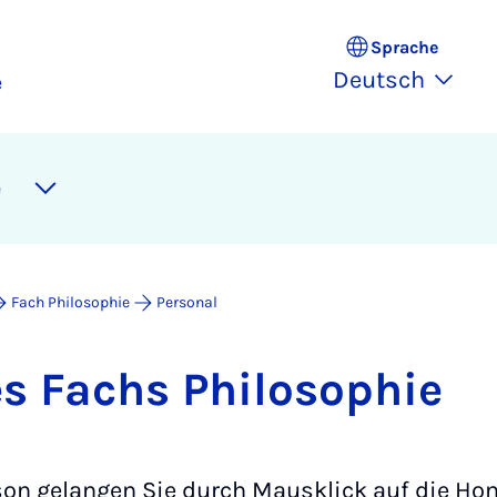
Sprache
Deutsch
e
e
Fach Philosophie
Personal
es Fachs Phi­lo­so­phie
on gelangen Sie durch Mausklick auf die Ho