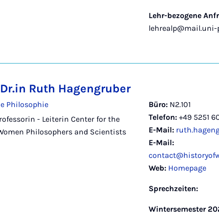
Lehr-bezogene Anf
lehrealp@mail.uni-
n Dr.in Ruth Hagengruber
e Philosophie
Büro:
N2.101
Telefon:
+49 5251 6
Professorin - Leiterin Center for the
E-Mail:
ruth.hagen
 Women Philosophers and Scientists
E-Mail:
contact@historyof
Web:
Homepage
Sprechzeiten:
Wintersemester 2