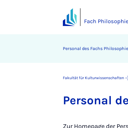
Fach Philosophi
Per­so­nal des Fachs Phi­lo­so­phi
Fakultät für Kulturwissenschaften
Per­so­nal d
Zur Homepage der Pers