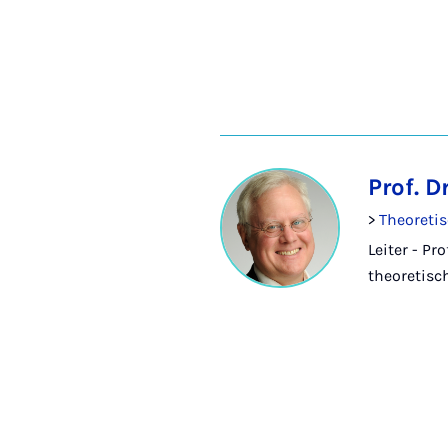
Prof. D
>
Theoretis
Leiter - Pr
theoretisc