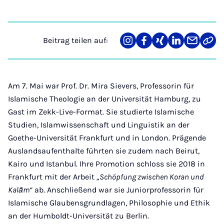
Beitrag teilen auf:
Teilen
Teilen
Teilen
Teilen
Teilen
Link
auf
auf
auf
auf
über
kopi
Instagram
Facebook
Xing
LinkedIn
E-
Mail
Am 7. Mai war Prof. Dr. Mira Sievers, Professorin für
Islamische Theologie an der Universität Hamburg, zu
Gast im Zekk-Live-Format. Sie studierte Islamische
Studien, Islamwissenschaft und Linguistik an der
Goethe-Universität Frankfurt und in London. Prägende
Auslandsaufenthalte führten sie zudem nach Beirut,
Kairo und Istanbul. Ihre Promotion schloss sie 2018 in
Frankfurt mit der Arbeit
„Schöpfung zwischen Koran und
Kalām“
ab. Anschließend war sie Juniorprofessorin für
Islamische Glaubensgrundlagen, Philosophie und Ethik
an der Humboldt-Universität zu Berlin.