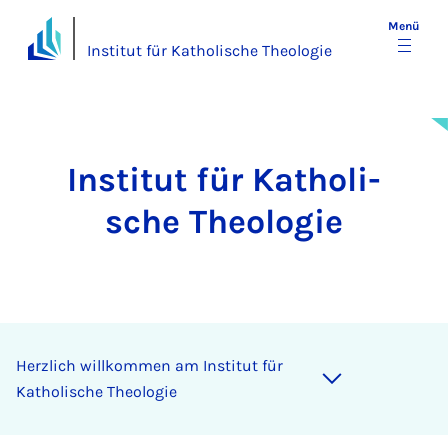
Menü
Institut für Katholische Theologie
In­sti­tut für Ka­tho­li­
sche Theo­lo­gie
Herz­lich will­kom­men am In­sti­tut für
Ka­tho­li­sche Theo­lo­gie