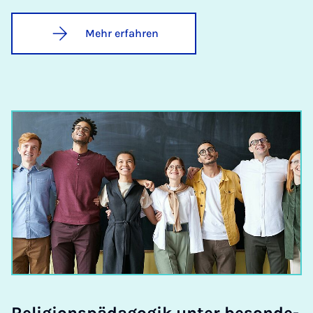
Mehr erfahren
Re­li­gi­ons­päd­ago­gik un­ter be­son­de­