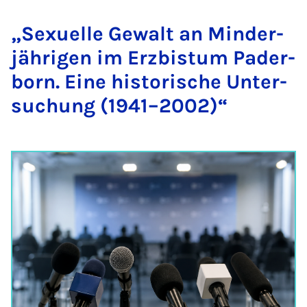
„Se­­xu­el­le Ge­walt an Min­­der­­
jäh­ri­­gen im Er­z­­bis­tum Pa­­der­­
born. Ei­­ne his­to­ri­­sche Un­­ter­­
su­chung (1941–2002)“