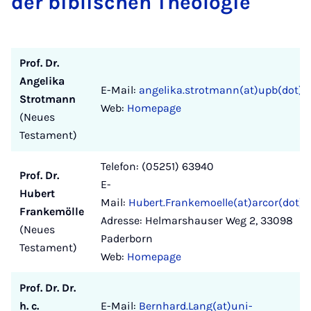
der biblischen Theologie
Prof. Dr.
Angelika
E-Mail:
angelika.strotmann(at)upb(dot)d
Strotmann
Web:
Homepage
(Neues
Testament)
Telefon: (05251) 63940
Prof. Dr.
E-
Hubert
Mail:
Hubert.Frankemoelle(at)arcor(dot)d
Frankemölle
Adresse: Helmarshauser Weg 2, 33098
(Neues
Paderborn
Testament)
Web:
Homepage
Prof. Dr. Dr.
h. c.
E-Mail:
Bernhard.Lang(at)uni-