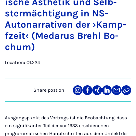
ische Äs­thet­ik und Selb­
ster­mäch­ti­gung in NS-
Autonar­rat­iven der ›Kamp­
fzeit‹ (Medarus Brehl Bo­
chum)
Location: O1.224
Share post on:
Share
Teilen
Teilen
Teilen
Teilen
Link
on
auf
auf
auf
über
kopi
Instagram
Facebook
Xing
LinkedIn
E-
Mail
Ausgangspunkt des Vortrags ist die Beobachtung, dass
ein signifikanter Teil der vor 1933 erschienenen
programmatischen Hauptschriften aus dem Umfeld der