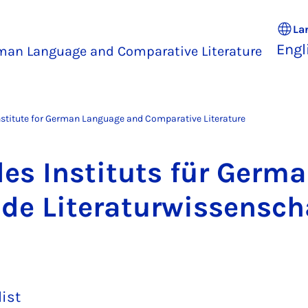
La
Engl
rman Language and Comparative Literature
nstitute for German Language and Comparative Literature
es In­sti­tuts für Ger­m
de Lit­er­at­ur­wis­sensch
list