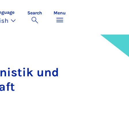
nguage
Search
Menu
ish
an­istik und
aft