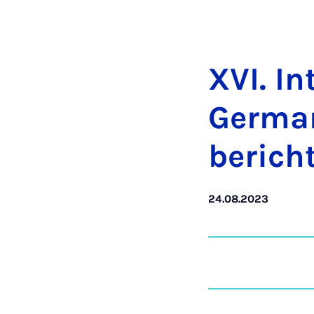
XVI. In
Ger­man
berich
24.08.2023