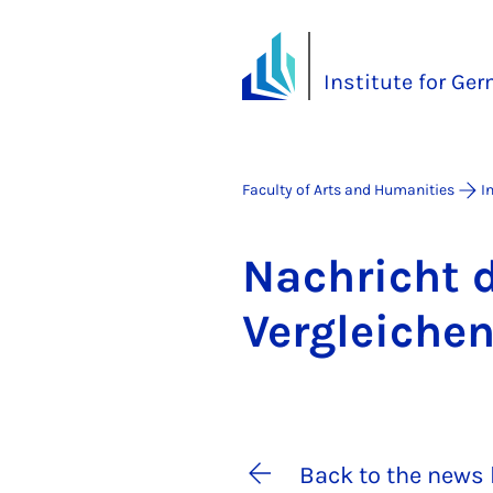
Institute for Ge
Faculty of Arts and Humanities
I
Na­chricht d
Ver­gleichen
Back to the news 