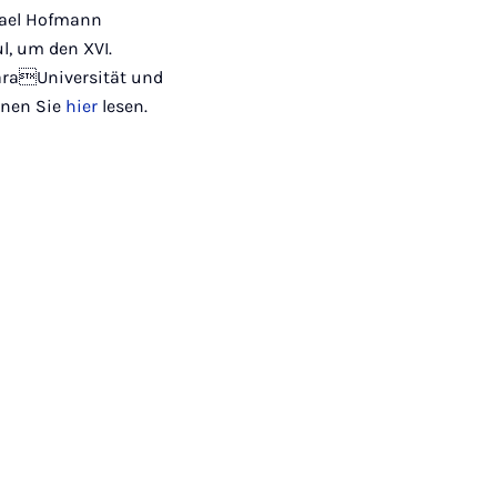
Mail
hael Hofmann
l, um den XVI.
araUniversität und
nnen Sie
hier
lesen.