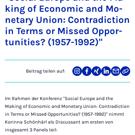
king of Eco­no­mic and Mo­
ne­ta­ry Uni­on: Con­tra­dic­ti­on
in Terms or Miss­ed Op­por­
tu­ni­ties? (1957-1992)"
Beitrag teilen auf:
Teilen
Teilen
Teilen
Teilen
Teilen
Link
auf
auf
auf
auf
über
kopi
Instagram
Facebook
Xing
LinkedIn
E-
Mail
Im Rahmen der Konferenz "Social Europe and the
Making of Economic and Monetary Union: Contradiction
in Terms or Missed Opportunities? (1957-1992)" nimmt
Korinna Schönhärl als Discussant am ersten von
insgesamt 3 Panels teil: