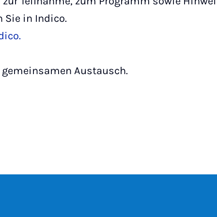
n zur Teilnahme, zum Programm sowie Hinwei
Sie in Indico.
dico.
en gemeinsamen Austausch.