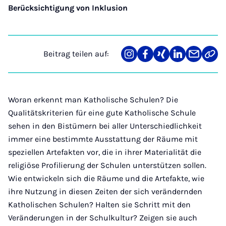
Berücksichtigung von Inklusion
Beitrag teilen auf:
Teilen
Teilen
Teilen
Teilen
Teilen
Link
auf
auf
auf
auf
über
kopi
Instagram
Facebook
Xing
LinkedIn
E-
Mail
Woran erkennt man Katholische Schulen? Die
Qualitätskriterien für eine gute Katholische Schule
sehen in den Bistümern bei aller Unterschiedlichkeit
immer eine bestimmte Ausstattung der Räume mit
speziellen Artefakten vor, die in ihrer Materialität die
religiöse Profilierung der Schulen unterstützen sollen.
Wie entwickeln sich die Räume und die Artefakte, wie
ihre Nutzung in diesen Zeiten der sich verändernden
Katholischen Schulen? Halten sie Schritt mit den
Veränderungen in der Schulkultur? Zeigen sie auch