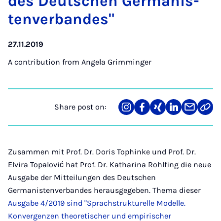
des Deutschen Ger­man­is­
ten­verb­andes"
27.11.2019
A contribution from
Angela Grimminger
Share post on:
Share
Teilen
Teilen
Teilen
Teilen
Link
on
auf
auf
auf
über
kopi
Instagram
Facebook
Xing
LinkedIn
E-
Mail
Zusammen mit Prof. Dr. Doris Tophinke und Prof. Dr.
Elvira Topalović hat Prof. Dr. Katharina Rohlfing die neue
Ausgabe der Mitteilungen des Deutschen
Germanistenverbandes herausgegeben. Thema dieser
Ausgabe 4/2019 sind "Sprachstrukturelle Modelle.
Konvergenzen theoretischer und empirischer