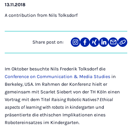
13.11.2018
A contribution from
Nils Tolksdorf
Share post on:
Share
Teilen
Teilen
Teilen
Teilen
Link
on
auf
auf
auf
über
kopi
Instagram
Facebook
Xing
LinkedIn
E-
Mail
Im Oktober besuchte Nils Frederik Tolksdorf die
Conference on Communication & Media Studies
in
Berkeley, USA. Im Rahmen der Konferenz hielt er
gemeinsam mit Scarlet Siebert von der TH Köln einen
Vortrag mit dem Titel
Raising Robotic Natives? Ethical
aspects of learning with robots in kindergarten
und
präsentierte die ethischen Implikationen eines
Robotereinsatzes im Kindergarten.