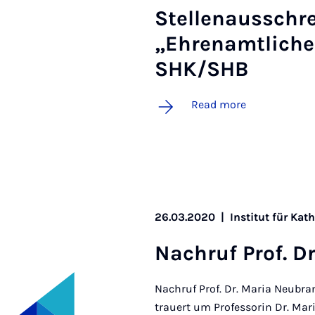
Stel­lenaus­s­ch
„Ehrenamt­liche 
SHK/SHB
Read more
26.03.2020
|
Institut für Kat
Na­chruf Prof. 
Nachruf Prof. Dr. Maria Neubra
trauert um Professorin Dr. Mar