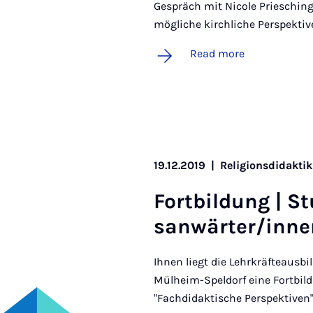
Gespräch mit Nicole Priesching
mögliche kirchliche Perspektiv
Read more
19.12.2019
|
Religionsdidaktik
Fort­b­ildung | S
san­wärter/innen 
Ihnen liegt die Lehrkräfteausb
Mülheim-Speldorf eine Fortbi
"Fachdidaktische Perspektiven"