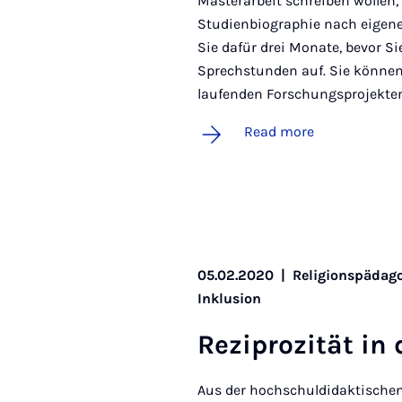
Masterarbeit schreiben wollen
Studienbiographie nach eigen
Sie dafür drei Monate, bevor 
Sprechstunden auf. Sie können
laufenden Forschungsprojekten
Read more
05.02.2020
|
Religionspädago
Inklusion
Rezi­proz­ität in
Aus der hochschuldidaktischen 