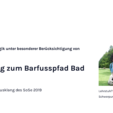
ik unter besonderer Berücksichtigung von
lug zum Bar­fussp­fad Bad
usklang des SoSe 2019
Lehrstuhl"
Schwerpun