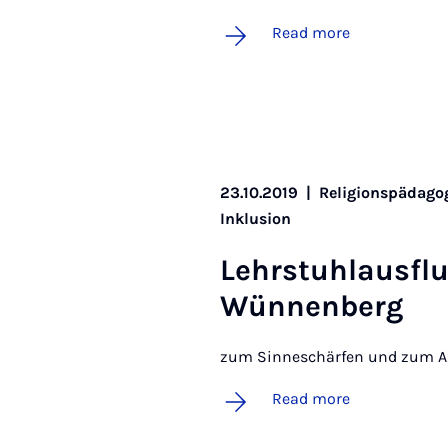
Read more
23.10.2019
|
Religionspädagog
Inklusion
Lehr­stuh­laus­f
Wünnen­berg
zum Sinneschärfen und zum A
Read more