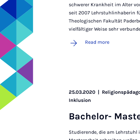
schwerer Krankheit im Alter vo
seit 2007 Lehrstuhlinhaberin 
Theologischen Fakultät Paderbo
vielfältiger Weise sehr verbun
Read more
25.03.2020
|
Religionspädago
Inklusion
Bach­el­or- Mas­t
Studierende, die am Lehrstuhl 