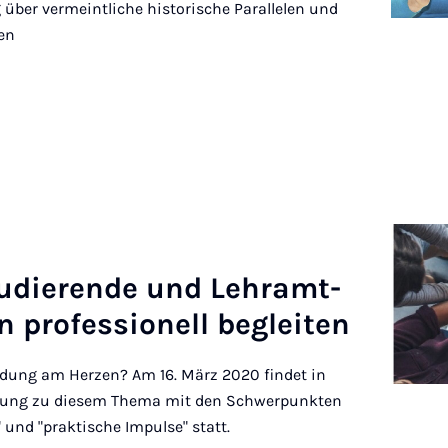
 über vermeintliche historische Parallelen und
en
tud­i­er­ende und Lehramt­
pro­fes­sion­ell beg­leiten
ildung am Herzen? Am 16. März 2020 findet in
ldung zu diesem Thema mit den Schwerpunkten
 und "praktische Impulse" statt.