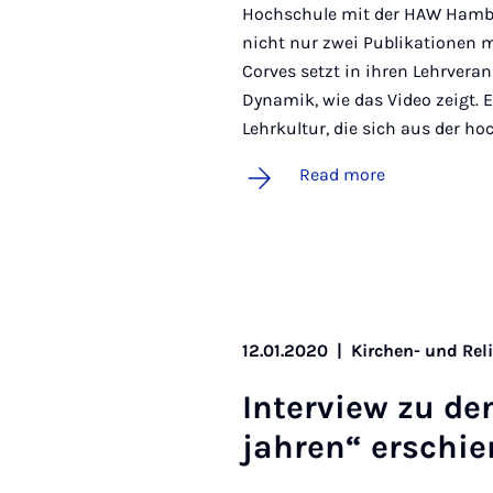
Hochschule mit der HAW Hambur
nicht nur zwei Publikationen 
Corves setzt in ihren Lehrvera
Dynamik, wie das Video zeigt. E
Lehrkultur, die sich aus der h
Read more
12.01.2020
|
Kirchen- und Rel
In­ter­view zu d
jahren“ er­schie