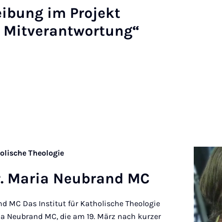
reibung im Pro­jekt
Mitver­ant­wor­tung“
holische Theologie
Dr. Maria Neub­rand MC
nd MC Das Institut für Katholische Theologie
ia Neubrand MC, die am 19. März nach kurzer