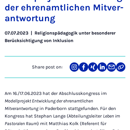
der ehrenamt­lichen Mitver­
ant­wor­tung
07.07.2023
|
Religionspädagogik unter besonderer
Berücksichtigung von Inklusion
Share post on:
Share
Teilen
Teilen
Teilen
Teilen
Link
on
auf
auf
auf
über
kopi
Instagram
Facebook
Xing
LinkedIn
E-
Mail
Am 16./17.06.2023 hat der Abschlusskongress im
Modellprojekt Entwicklung der ehrenamtlichen
Mitverantwortung
in Paderborn stattgefunden. Für den
Kongress hat Stephan Lange (Abteilungsleiter
Leben im
Pastoralen Raum
) mit Matthias Kolk (Referent für