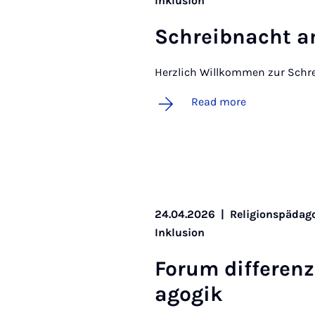
Inklusion
Schreib­n­acht 
Herzlich Willkommen zur Schr
Read more
24.04.2026
|
Religionspädago
Inklusion
For­um dif­fer­en­
ago­gik