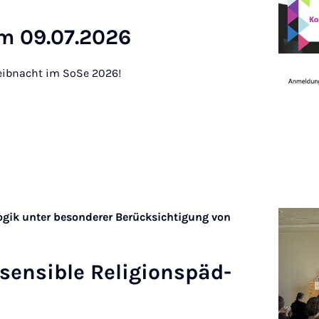
am 09.07.2026
eibnacht im SoSe 2026!
gik unter besonderer Berücksichtigung von
z­sens­ible Re­li­gion­späd­