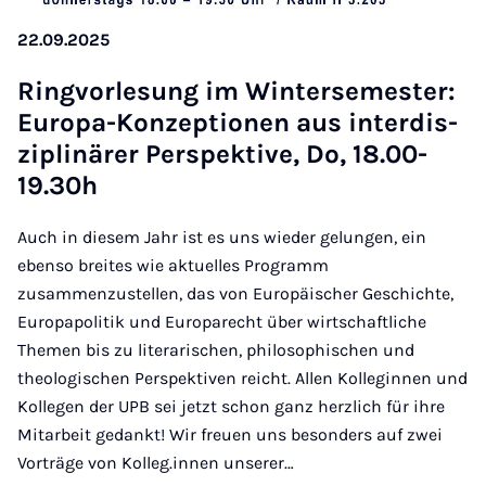
22.09.2025
Ring­vor­le­sung im Win­ter­se­mes­ter:
Eu­r­o­pa-Kon­zep­ti­o­nen aus in­ter­dis­
zi­pli­närer Per­spek­ti­ve, Do, 18.00-
19.30h
Auch in diesem Jahr ist es uns wieder gelungen, ein
ebenso breites wie aktuelles Programm
zusammenzustellen, das von Europäischer Geschichte,
Europapolitik und Europarecht über wirtschaftliche
Themen bis zu literarischen, philosophischen und
theologischen Perspektiven reicht. Allen Kolleginnen und
Kollegen der UPB sei jetzt schon ganz herzlich für ihre
Mitarbeit gedankt! Wir freuen uns besonders auf zwei
Vorträge von Kolleg.innen unserer…