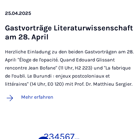
25.04.2025
Gast­vor­trä­ge Li­te­ra­tur­wis­sen­schaft
am 28. April
Herzliche Einladung zu den beiden Gastvorträgen am 28.
April: "Éloge de l'opacité. Quand Edouard Glissant
rencontre Jean Bofane" (11 Uhr, H2 223) und "La fabrique
de l’oubli. Le Burundi : enjeux postcoloniaux et
littéraires" (14 Uhr, E0 120) mit Prof. Dr. Matthieu Sergier.
Mehr erfahren
1
2
3
4
5
6
7
…