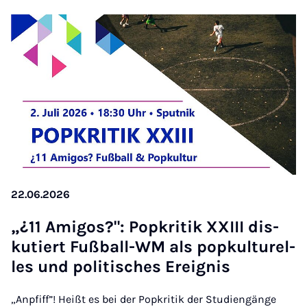
22.06.2026
„¿11 Ami­gos?": Pop­kri­tik XXIII dis­
ku­tiert Fuß­ball-WM als pop­kul­tu­rel­
les und po­li­ti­sches Er­eig­nis
„Anpfiff”! Heißt es bei der Popkritik der Studiengänge