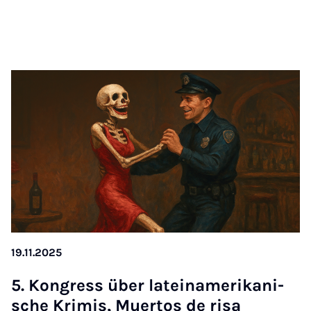
19.11.2025
5. Kon­gress über la­tein­ame­ri­ka­ni­
sche Kri­mis, Mu­er­tos de ri­sa