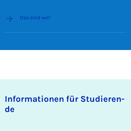
Das sind wir!
In­for­ma­ti­o­nen für Stu­die­ren­
de