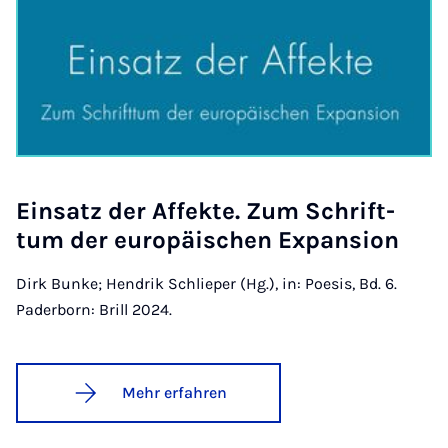
Ein­­satz der Af­­fek­te. Zum Schrift­
tum der eu­ro­pä­i­­schen Ex­pan­­si­on
Dirk Bunke; Hendrik Schlieper (Hg.), in: Poesis, Bd. 6.
Paderborn: Brill 2024.
Mehr erfahren