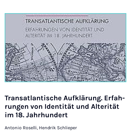
Trans­at­lan­ti­sche Auf­klä­rung. Er­fah­
run­gen von Iden­ti­tät und Al­te­ri­tät
im 18. Jahr­hun­dert
Antonio Roselli, Hendrik Schlieper