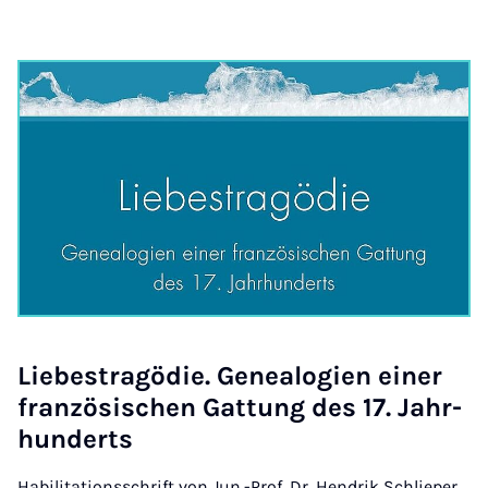
Lie­­bes­tra­­gö­­die. Ge­­ne­a­lo­­gi­en ei­­ner
fran­­zö­­si­­schen Gat­tung des 17. Jahr­
hun­­derts
Habilitationsschrift von Jun.-Prof. Dr. Hendrik Schlieper