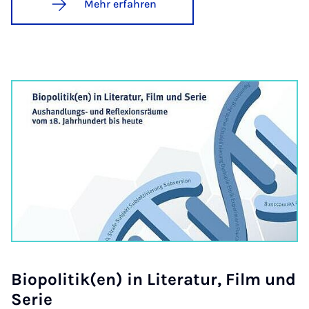
Mehr erfahren
Bio­po­li­tik(en) in Li­te­ra­tur, Film und
Se­rie