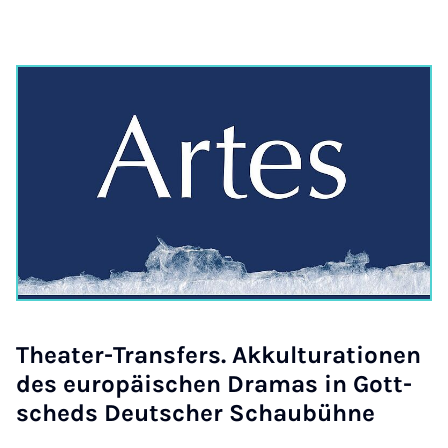
The­a­ter-Trans­fers. Ak­kul­tu­ra­ti­o­nen
des eu­ro­pä­i­schen Dra­mas in Gott­
sche­ds Deut­scher Schau­büh­ne