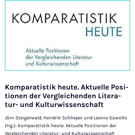
Kom­pa­ra­tis­tik heu­te. Ak­tu­el­le Po­si­
ti­o­nen der Ver­glei­chen­den Li­te­ra­
tur- und Kul­tur­wis­sen­schaft
Jörn Steigerwald, Hendrik Schlieper und Leonie Süwolto
(Hg.): Komparatistik heute. Aktuelle Positionen der
Vergleichenden Literatur- und Kulturwissenschaft.