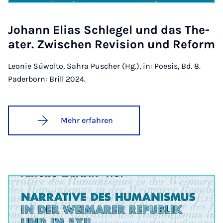
Jo­hann Eli­as Schle­­gel und das The­
a­ter. Zwi­­schen Re­vi­­si­on und Re­­form
Leonie Süwolto, Sahra Puscher (Hg.), in: Poesis, Bd. 8.
Paderborn: Brill 2024.
Mehr erfahren