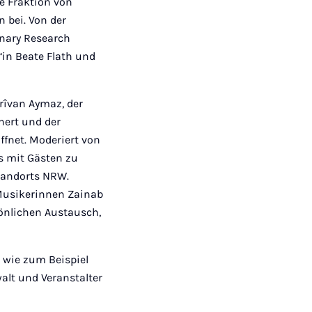
e Fraktion von
 bei. Von der
inary Research
‘in Beate Flath und
rîvan Aymaz, der
nert und der
fnet. Moderiert von
s mit Gästen zu
tandorts NRW.
Musikerinnen Zainab
önlichen Austausch,
 wie zum Beispiel
lt und Veranstalter