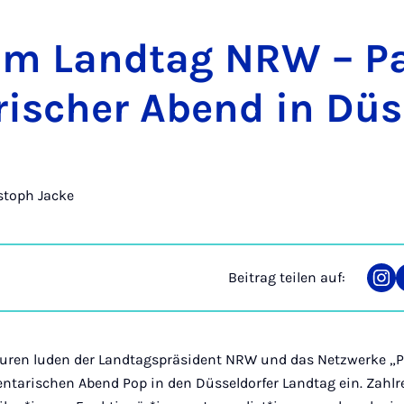
m Land­tag NRW – Pa­
ri­scher Abend in Düs­
stoph Jacke
Beitrag teilen auf:
Tei
auf
Ins
turen luden der Landtagspräsident NRW und das Netzwerke 
entarischen Abend Pop in den Düsseldorfer Landtag ein. Zahlr