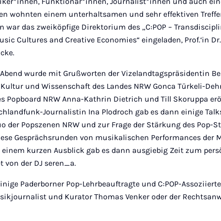
siker*innen, Funktionär*innen, Journalist*innen und auch ein
en wohnten einem unterhaltsamen und sehr effektiven Treffen
n war das zweiköpfige Direktorium des „C:POP – Transdiscipl
usic Cultures and Creative Economies“ eingeladen, Prof.‘in Dr.
acke.
bend wurde mit Grußworten der Vizelandtagspräsidentin Be
r Kultur und Wissenschaft des Landes NRW Gonca Türkeli-Deh
s Popboard NRW Anna-Kathrin Dietrich und Till Skoruppa eröf
hlandfunk-Journalistin Ina Plodroch gab es dann einige Talk
uo der Popszenen NRW und zur Frage der Stärkung des Pop-S
diese Gesprächsrunden von musikalischen Performances der 
 einem kurzen Ausblick gab es dann ausgiebig Zeit zum pers
t von der DJ seren_a.
einige Paderborner Pop-Lehrbeauftragte und C:POP-Assoziierte
ikjournalist und Kurator Thomas Venker oder der Rechtsanwa