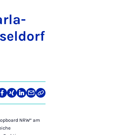
r­la­
sel­dorf
len
Teilen
Teilen
Teilen
Teilen
Link
auf
auf
auf
über
kopieren
tagram
Facebook
Xing
LinkedIn
E-
Mail
„Popboard NRW“ am
eiche