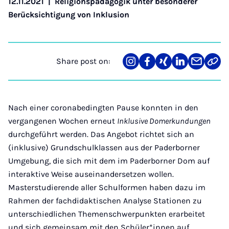
12.11.2021
|
Religionspädagogik unter besonderer
Berücksichtigung von Inklusion
Share post on:
Share
Teilen
Teilen
Teilen
Teilen
Link
on
auf
auf
auf
über
kopi
Instagram
Facebook
Xing
LinkedIn
E-
Mail
Nach einer coronabedingten Pause konnten in den
vergangenen Wochen erneut
Inklusive Domerkundungen
durchgeführt werden. Das Angebot richtet sich an
(inklusive) Grundschulklassen aus der Paderborner
Umgebung, die sich mit dem im Paderborner Dom auf
interaktive Weise auseinandersetzen wollen.
Masterstudierende aller Schulformen haben dazu im
Rahmen der fachdidaktischen Analyse Stationen zu
unterschiedlichen Themenschwerpunkten erarbeitet
und sich gemeinsam mit den Schüler*innen auf