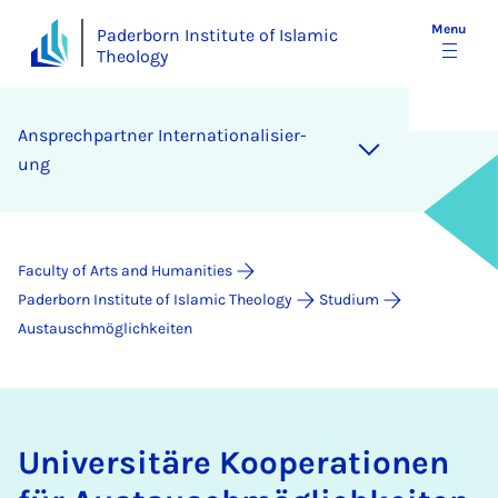
Menu
Paderborn Institute of Islamic
Theology
An­s­prech­part­ner In­ter­na­tion­al­is­ier­
ung
Faculty of Arts and Humanities
Paderborn Institute of Islamic Theology
Studium
Austauschmöglichkeiten
Uni­versitäre Ko­op­er­a­tion­en