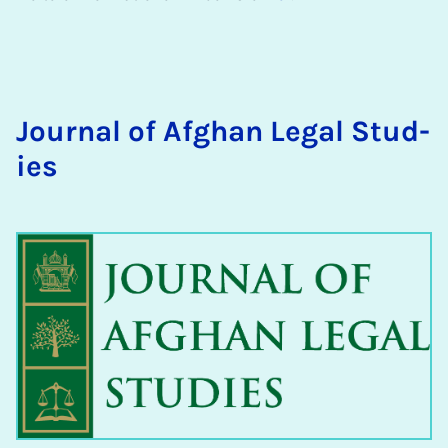
Journ­al of Afghan Leg­al Stud­
ies