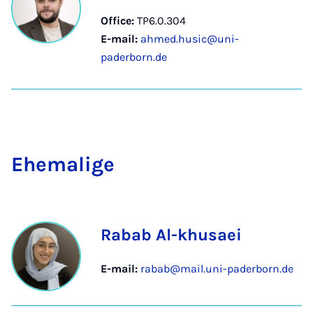
Office:
TP6.0.304
E-mail:
ahmed.husic@uni-
paderborn.de
Ehem­a­lige
Rabab Al-khusaei
E-mail:
rabab@mail.uni-paderborn.de