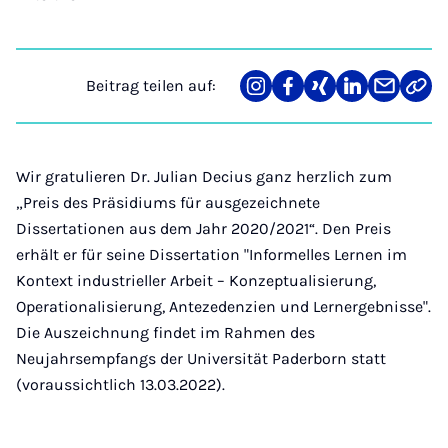
Beitrag teilen auf:
Teilen
Teilen
Teilen
Teilen
Teilen
Link
auf
auf
auf
auf
über
kopi
Instagram
Facebook
Xing
LinkedIn
E-
Mail
Wir gratulieren Dr. Julian Decius ganz herzlich zum
„Preis des Präsidiums für ausgezeichnete
Dissertationen aus dem Jahr 2020/2021“. Den Preis
erhält er für seine Dissertation "Informelles Lernen im
Kontext industrieller Arbeit – Konzeptualisierung,
Operationalisierung, Antezedenzien und Lernergebnisse".
Die Auszeichnung findet im Rahmen des
Neujahrsempfangs der Universität Paderborn statt
(voraussichtlich 13.03.2022).