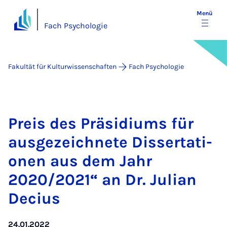
Menü
Fach Psychologie
Fakultät für Kulturwissenschaften
Fach Psychologie
Preis des Prä­si­di­ums für
aus­ge­zeich­ne­te Dis­ser­ta­ti­
o­nen aus dem Jahr
2020/2021“ an Dr. Ju­li­an
De­ci­us
24.01.2022