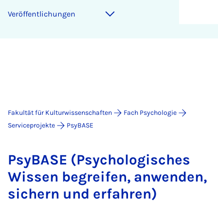
Veröffentlichungen
Fakultät für Kulturwissenschaften
Fach Psychologie
Serviceprojekte
PsyBASE
Psy­BA­SE (Psy­cho­lo­gi­sches
Wis­sen be­grei­fen, an­wen­den,
si­chern und er­fah­ren)