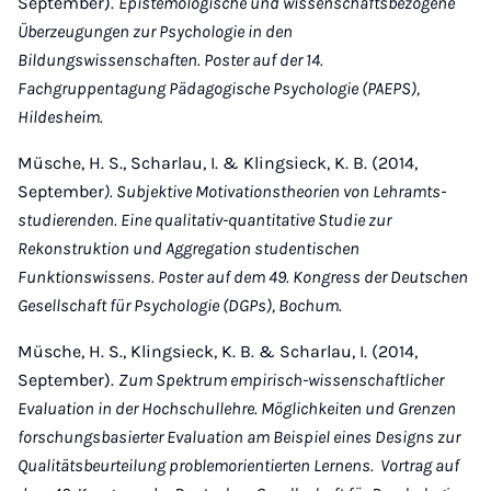
September).
Epistemologische und wissenschaftsbezogene
Überzeugungen zur Psychologie in den
Bildungswissenschaften. Poster auf der 14.
Fachgruppentagung Pädagogische Psychologie (PAEPS),
Hildesheim.
Müsche, H. S., Scharlau, I. & Klingsieck, K. B. (2014,
September
). Subjektive Motivationstheorien von Lehr­­amts­
studierenden. Eine qualitativ-quantitative Studie zur
Rekonstruktion und Aggregation stu­den­­ti­schen
Funktionswissens. Poster auf dem 49. Kongress der Deutschen
Gesell­schaft für Psy­cho­logie (DGPs), Bochum.
Müsche, H. S., Klingsieck, K. B. & Scharlau, I. (2014,
September).
Zum Spektrum empirisch-wissenschaftlicher
Evaluation in der Hochschullehre. Möglichkeiten und Grenzen
forschungs­basier­ter Evaluation am Beispiel eines Designs zur
Qualitätsbeurteilung problemorientierten Lernens. Vortrag auf