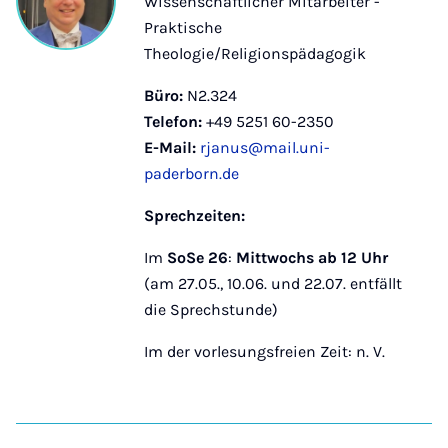
Wissenschaftlicher Mitarbeiter -
Praktische
Theologie/Religionspädagogik
Büro:
N2.324
Telefon:
+49 5251 60-2350
E-Mail:
rjanus@mail.uni-
paderborn.de
Sprechzeiten:
Im
SoSe 26
:
Mittwochs ab 12 Uhr
(am 27.05., 10.06. und 22.07. entfällt
die Sprechstunde)
Im der vorlesungsfreien Zeit: n. V.