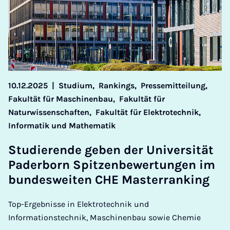
10.12.2025
|
Studium,
Rankings,
Pressemitteilung,
Fakultät für Maschinenbau,
Fakultät für
Naturwissenschaften,
Fakultät für Elektrotechnik,
Informatik und Mathematik
Stud­i­er­ende geben der Uni­versität
Pader­born Spitzen­be­w­er­tun­gen im
bundes­weiten CHE Mas­ter­rank­ing
Top-Ergebnisse in Elektrotechnik und
Informationstechnik, Maschinenbau sowie Chemie