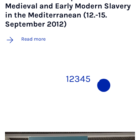
Me­di­ev­al and Early Mod­ern Slavery
in the Medi­ter­ranean (12.-15.
Septem­ber 2012)
Read more
1
2
3
4
5
6