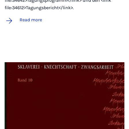
file:34642>Tagungsprogramm</link> und den <link
file:34612>Tagungsbericht</link>.
Read more