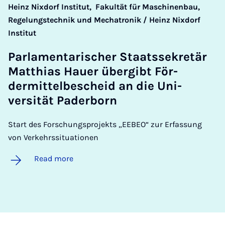
Heinz Nixdorf Institut,
Fakultät für Maschinenbau,
Regelungstechnik und Mechatronik / Heinz Nixdorf
Institut
Par­la­ment­ar­ischer Staatssekretär
Mat­thi­as Hauer über­gibt För­
dermit­tel­bes­cheid an die Uni­
versität Pader­born
Start des Forschungsprojekts „EEBEO“ zur Erfassung
von Verkehrssituationen
Read more