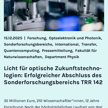
15.12.2025
|
Forschung,
Optoelektronik und Photonik,
Sonderforschungsbereiche,
International,
Transfer,
Quantencomputing,
Pressemitteilung,
Fakultät für
Naturwissenschaften,
Department Physik
Licht für optische Zukun­ft­s­tech­no­
lo­gi­en: Er­fol­greich­er Ab­schluss des
Son­der­forschungs­bereichs TRR 142
35 Millionen Euro, 210 Wissenschaftler*innen, 12 Jahre
Forschung: Nach der höchstmöglichen Laufzeit von drei