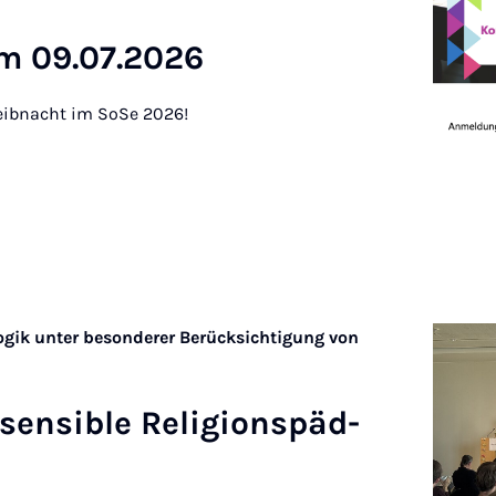
am 09.07.2026
eibnacht im SoSe 2026!
gik unter besonderer Berücksichtigung von
sen­si­ble Re­li­gi­ons­päd­