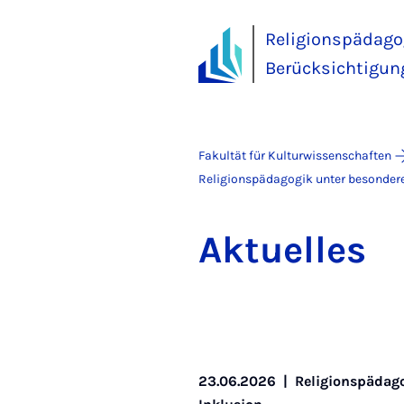
Religionspädago
Berücksichtigun
Fakultät für Kulturwissenschaften
Religionspädagogik unter besondere
Ak­tu­el­les
23.06.2026
|
Religionspädago