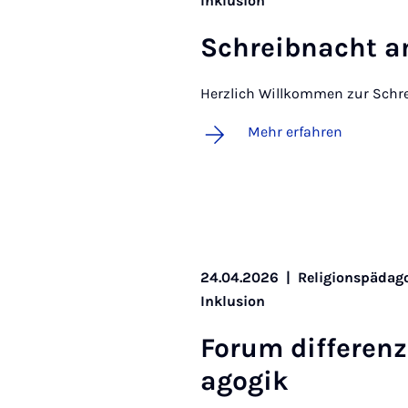
Inklusion
Schreib­nacht 
Herzlich Willkommen zur Schr
Mehr erfahren
24.04.2026
|
Religionspädago
Inklusion
Fo­rum dif­fe­renz­
ago­gik