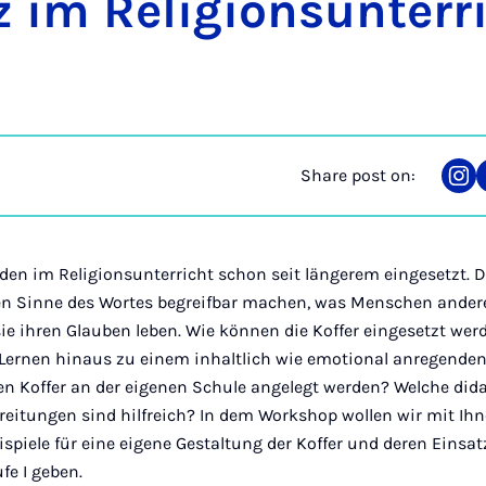
 im Re­li­gion­sun­ter­r
Share post on:
Sha
on
Ins
rden im Religionsunterricht schon seit längerem eingesetzt. 
hen Sinne des Wortes begreifbar machen, was Menschen ander
sie ihren Glauben leben. Wie können die Koffer eingesetzt wer
 Lernen hinaus zu einem inhaltlich wie emotional anregende
 Koffer an der eigenen Schule angelegt werden? Welche did
eitungen sind hilfreich? In dem Workshop wollen wir mit Ih
piele für eine eigene Gestaltung der Koffer und deren Einsa
fe I geben.