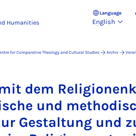
Language
English
and Humanities
entre for Comparative Theology and Cultural Studies
Archiv
Veran
mit dem Re­li­gion­en­k
­ische und meth­odis­
zur Gestal­tung und 