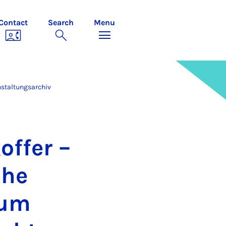
Contact
Search
Menu
staltungsarchiv
of­fer –
che
zum