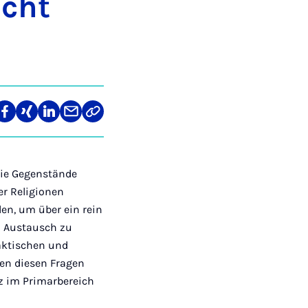
icht
re
Teilen
Teilen
Teilen
Teilen
Link
auf
auf
auf
über
kopieren
tagram
Facebook
Xing
LinkedIn
E-
Mail
Die Gegenstände
er Religionen
den, um über ein rein
n Austausch zu
aktischen und
nen diesen Fragen
tz im Primarbereich