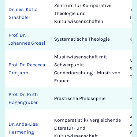
Zentrum für Komparative
Dr. des. Katja
Ins
Theologie und
Grashöfer
The
Kulturwissenschaften
Prof. Dr.
Systematische Theologie
Kat
Johannes Grössl
Musikwissenschaft mit
Mus
Prof. Dr. Rebecca
Schwerpunkt
Se
Grotjahn
Genderforschung - Musik von
De
Frauen
Prof. Dr. Ruth
Praktische Philosophie
Hu
Hagengruber
Gr
Komparatistik/ Vergleichende
Dr. Anda-Lisa
Ger
Literatur- und
Harmening
Ver
Kulturwissenschaft