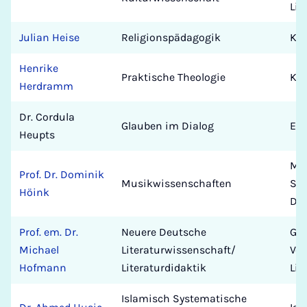
Lit
Julian Heise
Religionspädagogik
Kat
Henrike
Praktische Theologie
Kat
Herdramm
Dr. Cordula
Glauben im Dialog
Erz
Heupts
Mus
Prof. Dr. Dominik
Musikwissenschaften
Se
Höink
De
Prof. em. Dr.
Neuere Deutsche
Ger
Michael
Literaturwissenschaft/
Ver
Hofmann
Literaturdidaktik
Lit
Islamisch Systematische