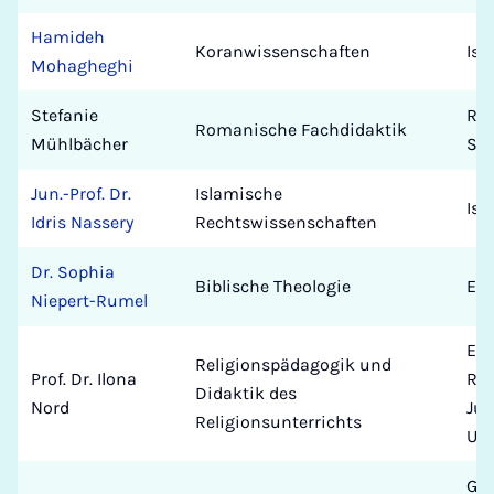
Hamideh
Koranwissenschaften
Isl
Mohagheghi
Stefanie
Rom
Romanische Fachdidaktik
Mühlbächer
Spr
Jun.-Prof. Dr.
Islamische
Isl
Idris Nassery
Rechtswissenschaften
Dr. Sophia
Biblische Theologie
Eva
Niepert-Rumel
Eva
Religionspädagogik und
Prof. Dr. Ilona
Rel
Didaktik des
Nord
Jul
Religionsunterrichts
Uni
Ger