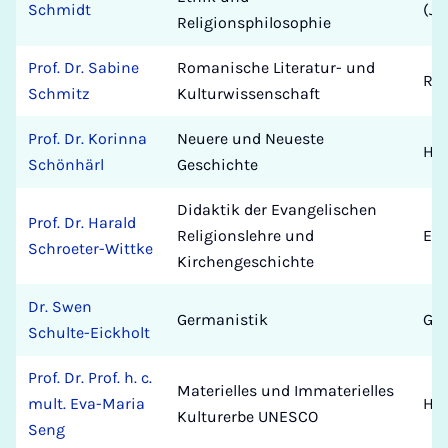
Schmidt
(JG
Religionsphilosophie
Prof. Dr. Sabine
Romanische Literatur- und
Ro
Schmitz
Kulturwissenschaft
Prof. Dr. Korinna
Neuere und Neueste
His
Schönhärl
Geschichte
Didaktik der Evangelischen
Prof. Dr. Harald
Religionslehre und
Eva
Schroeter-Wittke
Kirchengeschichte
Dr. Swen
Germanistik
Ger
Schulte-Eickholt
Prof. Dr. Prof. h. c.
Materielles und Immaterielles
mult. Eva-Maria
His
Kulturerbe UNESCO
Seng