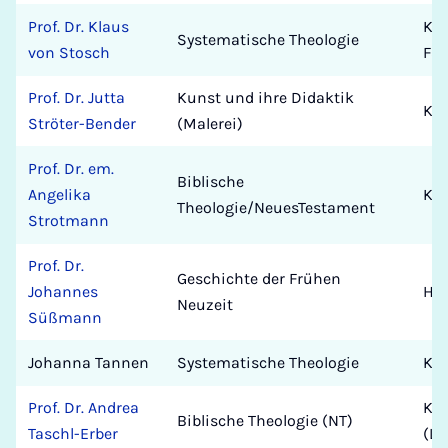
Prof. Dr. Klaus
Kat
Systematische Theologie
von Stosch
Fak
Prof. Dr. Jutta
Kunst und ihre Didaktik
Kun
Ströter-Bender
(Malerei)
Prof. Dr. em.
Biblische
Angelika
Kat
Theologie/NeuesTestament
Strotmann
Prof. Dr.
Geschichte der Frühen
Johannes
His
Neuzeit
Süßmann
Johanna Tannen
Systematische Theologie
Kat
Prof. Dr. Andrea
Kat
Biblische Theologie (NT)
Taschl-Erber
(Li