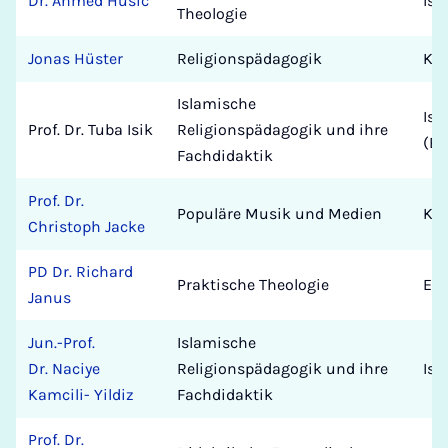
Dr. Ahmed Husic
Isl
Theologie
Jonas Hüster
Religionspädagogik
Kat
Islamische
Isl
Prof. Dr. Tuba Isik
Religionspädagogik und ihre
(Be
Fachdidaktik
Prof. Dr.
Populäre Musik und Medien
Kun
Christoph Jacke
PD Dr. Richard
Praktische Theologie
Eva
Janus
Jun.-Prof.
Islamische
Dr. Naciye
Religionspädagogik und ihre
Isl
Kamcili- Yildiz
Fachdidaktik
Prof. Dr.