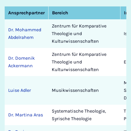
Ansprechpartner
Bereich
Ins
Zentrum für Komparative
Dr. Mohammed
Theologie und
Isl
Abdelrahem
Kulturwissenschaften
Zentrum für Komparative
Dr. Domenik
Theologie und
Eva
Ackermann
Kulturwissenschaften
Mus
Luise Adler
Musikwissenschaften
Se
De
Systematische Theologie,
The
Dr. Martina Aras
Syrische Theologie
Pad