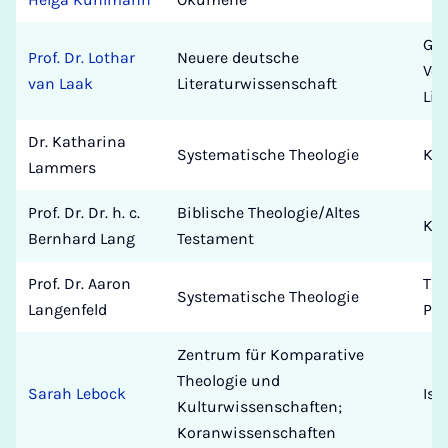
Ger
Prof. Dr. Lothar
Neuere deutsche
Ver
van Laak
Literaturwissenschaft
Lit
Dr. Katharina
Systematische Theologie
Kat
Lammers
Prof. Dr. Dr. h. c.
Biblische Theologie/Altes
Kat
Bernhard Lang
Testament
Prof. Dr. Aaron
The
Systematische Theologie
Langenfeld
Pad
Zentrum für Komparative
Theologie und
Sarah Lebock
Isl
Kulturwissenschaften;
Koranwissenschaften