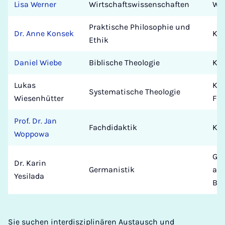
Lisa Werner
Wirtschaftswissenschaften
Wir
Praktische Philosophie und
Dr. Anne Konsek
Kat
Ethik
Daniel Wiebe
Biblische Theologie
Kat
Lukas
Kat
Systematische Theologie
Wiesenhütter
Fak
Prof. Dr. Jan
Fachdidaktik
Kat
Woppowa
Ger
Dr. Karin
Germanistik
an 
Yesilada
Bo
Sie suchen interdisziplinären Austausch und