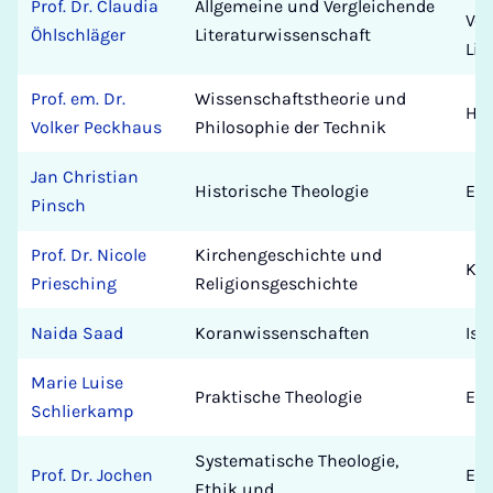
Prof. Dr. Claudia
Allgemeine und Vergleichende
Ver
Öhlschläger
Literaturwissenschaft
Lit
Prof. em. Dr.
Wissenschaftstheorie und
Hu
Volker Peckhaus
Philosophie der Technik
Jan Christian
Historische Theologie
Eva
Pinsch
Prof. Dr. Nicole
Kirchengeschichte und
Kat
Priesching
Religionsgeschichte
Naida Saad
Koranwissenschaften
Isl
Marie Luise
Praktische Theologie
Eva
Schlierkamp
Systematische Theologie,
Prof. Dr. Jochen
Eva
Ethik und