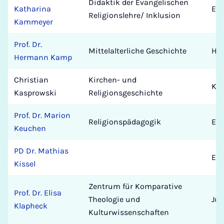
Didaktik der Evangelischen
Katharina
Eva
Religionslehre/ Inklusion
Kammeyer
Prof. Dr.
Mittelalterliche Geschichte
His
Hermann Kamp
Christian
Kirchen- und
Kat
Kasprowski
Religionsgeschichte
Prof. Dr. Marion
Religionspädagogik
Eva
Keuchen
PD Dr. Mathias
Eva
Kissel
Zentrum für Komparative
Prof. Dr. Elisa
Theologie und
Jüd
Klapheck
Kulturwissenschaften