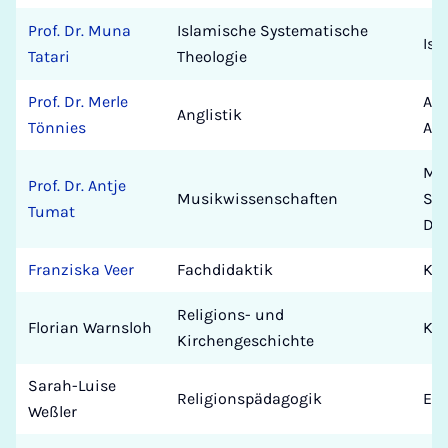
Prof. Dr. Muna
Islamische Systematische
Isl
Tatari
Theologie
Prof. Dr. Merle
Ang
Anglistik
Tönnies
Ame
Mus
Prof. Dr. Antje
Musikwissenschaften
Se
Tumat
De
Franziska Veer
Fachdidaktik
Kat
Religions- und
Florian Warnsloh
Kat
Kirchengeschichte
Sarah-Luise
Religionspädagogik
Eva
Weßler