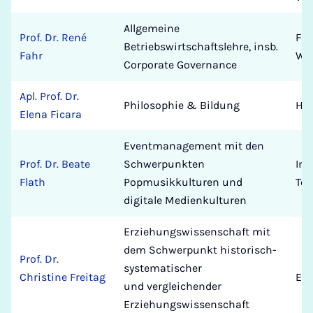
Allgemeine
Prof. Dr. René
Fak
Betriebswirtschaftslehre, insb.
Fahr
Wir
Corporate Governance
Apl. Prof. Dr.
Philosophie & Bildung
Hu
Elena Ficara
Eventmanagement mit den
Prof. Dr. Beate
Schwerpunkten
Ins
Flath
Popmusikkulturen und
Tex
digitale Medienkulturen
Erziehungswissenschaft mit
dem Schwerpunkt historisch-
Prof. Dr.
systematischer
Christine Freitag
Erz
und vergleichender
Erziehungswissenschaft