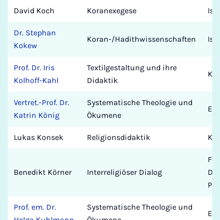
David Koch
Koranexegese
Isl
Dr. Stephan
Koran-/Hadithwissenschaften
Isl
Kokew
Prof. Dr. Iris
Textilgestaltung und ihre
Kun
Kolhoff-Kahl
Didaktik
Vertret.-Prof. Dr.
Systematische Theologie und
Eva
Katrin König
Ökumene
Lukas Konsek
Religionsdidaktik
Kat
Fac
Benedikt Körner
Interreligiöser Dialog
Dia
Pad
Prof. em. Dr.
Systematische Theologie und
Eva
Helga Kuhlmann
Ökumene