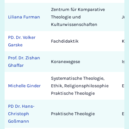
Zentrum für Komparative
Liliana Furman
Theologie und
Jüd
Kulturwissenschaften
PD. Dr. Volker
Fachdidaktik
Kat
Garske
Prof. Dr. Zishan
Koranexegese
Isl
Ghaffar
Systematische Theologie,
Michelle Ginder
Ethik, Religionsphilosophie
Eva
Praktische Theologie
PD Dr. Hans-
Christoph
Praktische Theologie
Eva
Goßmann