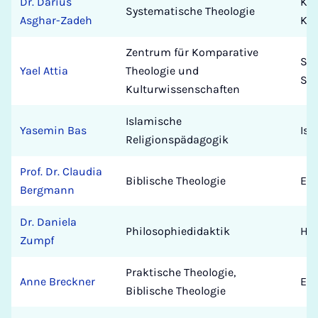
Dr. Darius
Kat
Systematische Theologie
Asghar-Zadeh
Kom
Zentrum für Komparative
Sem
Yael Attia
Theologie und
Stu
Kulturwissenschaften
Islamische
Yasemin Bas
Isl
Religionspädagogik
Prof. Dr. Claudia
Biblische Theologie
Eva
Bergmann
Dr. Daniela
Philosophiedidaktik
Hu
Zumpf
Praktische Theologie,
Anne Breckner
Eva
Biblische Theologie