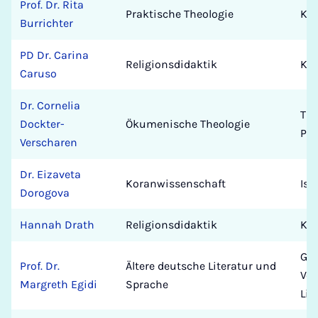
Prof. Dr. Rita
Praktische Theologie
Kat
Burrichter
PD
Dr. Carina
Religionsdidaktik
Kat
Caruso
Dr. Cornelia
The
Dockter-
Ökumenische Theologie
Pad
Verscharen
Dr. Eizaveta
Koranwissenschaft
Isl
Dorogova
Hannah Drath
Religionsdidaktik
Kat
Ger
Prof. Dr.
Ältere deutsche Literatur und
Ver
Margreth Egidi
Sprache
Lit