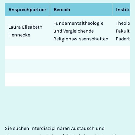
Ansprechpartner
Bereich
Institut
Fundamentaltheologie
Theologi
Laura Elisabeth
und Vergleichende
Fakultät
Hennecke
Religionswissenschaften
Paderbo
Sie suchen interdisziplinären Austausch und