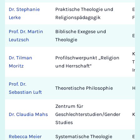
Dr. Stephanie
Praktische Theologie und
Eva
Lerke
Religionspädagogik
Fak
Prof. Dr. Martin
Biblische Exegese und
Eva
Leutzsch
Theologie
Kat
Dr. Tilman
Profilschwerpunkt „Religion
The
Moritz
und Herrschaft“
Ins
Prof. Dr.
Theoretische Philosophie
Hu
Sebastian Luft
Zentrum für
Dr. Claudia Mahs
Geschlechterstudien/Gender
Kun
Studies
Rebecca Meier
Systematische Theologie
Eva