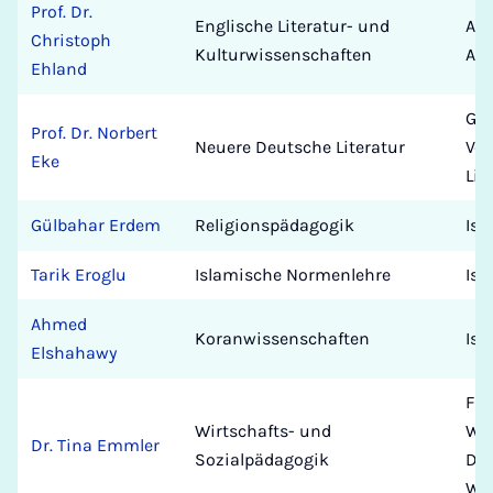
Prof. Dr.
Englische Literatur- und
Ang
Christoph
Kulturwissenschaften
Ame
Ehland
Ger
Prof. Dr. Norbert
Neuere Deutsche Literatur
Ver
Eke
Lit
Gülbahar Erdem
Religionspädagogik
Isl
Tarik Eroglu
Islamische Normenlehre
Isl
Ahmed
Koranwissenschaften
Isl
Elshahawy
Fak
Wirtschafts- und
Wir
Dr. Tina Emmler
Sozialpädagogik
De
Wir