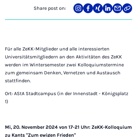
Share post on:
Share
Teilen
Teilen
Teilen
Teilen
Link
on
auf
auf
auf
über
kopi
Instagram
Facebook
Xing
LinkedIn
E-
Mail
Für alle ZeKK-Mitglieder und alle interessierten
Universitätsmitgliedern an den Aktivitäten des ZeKK
werden im Wintersemester zwei Kolloquiumstermine
zum gemeinsam Denken, Vernetzen und Austausch
stattfinden.
Ort: AStA Stadtcampus (in der Innenstadt - Königsplatz
1)
Mi, 20. November 2024 von 17-21 Uhr: ZeKK-Kolloquium
zu Kants "Zum ewigen Frieden"