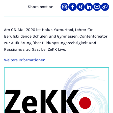
Share post on:
Share
Teilen
Teilen
Teilen
Teilen
Link
on
auf
auf
auf
über
kopi
Instagram
Facebook
Xing
LinkedIn
E-
Mail
Am 06. Mai 2026 ist Haluk Yumurtaci, Lehrer für
Berufsbildende Schulen und Gymnasien, Contentcreator
zur Aufklärung über Bildungsungerechtigkeit und
Rassismus, zu Gast bei ZeKK Live.
Weitere Informationen