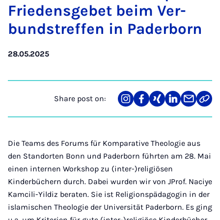
Friedens­ge­b­et beim Ver­
bund­stref­fen in Pader­born
28.05.2025
Share post on:
Share
Teilen
Teilen
Teilen
Teilen
Link
on
auf
auf
auf
über
kopi
Instagram
Facebook
Xing
LinkedIn
E-
Mail
Die Teams des Forums für Komparative Theologie aus
den Standorten Bonn und Paderborn führten am 28. Mai
einen internen Workshop zu (inter-)religiösen
Kinderbüchern durch. Dabei wurden wir von JProf. Naciye
Kamcili-Yildiz beraten. Sie ist Religionspädagogin in der
islamischen Theologie der Universität Paderborn. Es ging
u.a. um Kriterien für gute (inter-)religiöse Kinderbücher