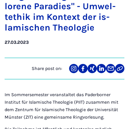
lorene Paradies" - Um­wel­
tethik im Kon­text der is­
lamis­chen Theo­lo­gie
27.03.2023
Share post on:
Share
Teilen
Teilen
Teilen
Teilen
Link
on
auf
auf
auf
über
kopi
Instagram
Facebook
Xing
LinkedIn
E-
Mail
Im Sommersemester veranstaltet das Paderborner
Institut für Islamische Theologie (PIIT) zusammen mit
dem Zentrum für Islamische Theologie der Universität
Münster (ZIT) eine gemeinsame Ringvorlesung.