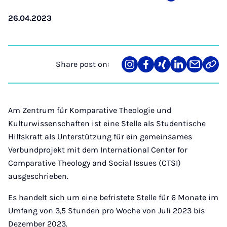
26.04.2023
Share post on:
Share
Teilen
Teilen
Teilen
Teilen
Link
on
auf
auf
auf
über
kopi
Instagram
Facebook
Xing
LinkedIn
E-
Mail
Am Zentrum für Komparative Theologie und
Kulturwissenschaften ist eine Stelle als Studentische
Hilfskraft als Unterstützung für ein gemeinsames
Verbundprojekt mit dem International Center for
Comparative Theology and Social Issues (CTSI)
ausgeschrieben.
Es handelt sich um eine befristete Stelle für 6 Monate im
Umfang von 3,5 Stunden pro Woche von Juli 2023 bis
Dezember 2023.