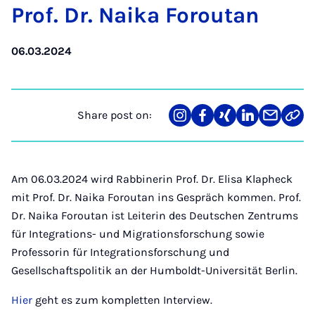
Prof. Dr. Naika Foroutan
06.03.2024
Share post on:
Share
Teilen
Teilen
Teilen
Teilen
Link
on
auf
auf
auf
über
kopi
Instagram
Facebook
Xing
LinkedIn
E-
Mail
Am 06.03.2024 wird Rabbinerin Prof. Dr. Elisa Klapheck
mit Prof. Dr. Naika Foroutan ins Gespräch kommen. Prof.
Dr. Naika Foroutan ist Leiterin des Deutschen Zentrums
für Integrations- und Migrationsforschung sowie
Professorin für Integrationsforschung und
Gesellschaftspolitik an der Humboldt-Universität Berlin.
Hier
geht es zum kompletten Interview.