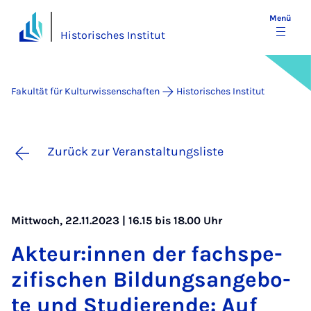
Menü
Historisches Institut
Fakultät für Kulturwissenschaften
Historisches Institut
Zurück zur Veranstaltungsliste
Mittwoch, 22.11.2023 | 16.15 bis 18.00 Uhr
Ak­teur:in­nen der fach­s­pe­
zi­fi­schen Bil­dungs­an­ge­bo­
te und Stu­die­ren­de: Auf