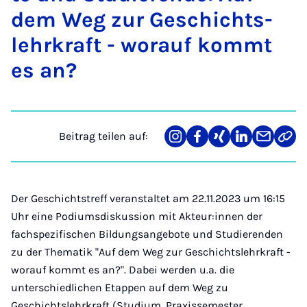
dem Weg zur Ge­schichts­
lehr­kraft - wor­auf kommt
es an?
Beitrag teilen auf:
Teilen
Teilen
Teilen
Teilen
Teilen
Link
auf
auf
auf
auf
über
kopi
Instagram
Facebook
Xing
LinkedIn
E-
Mail
Der Geschichtstreff veranstaltet am 22.11.2023 um 16:15
Uhr eine Podiumsdiskussion mit Akteur:innen der
fachspezifischen Bildungsangebote und Studierenden
zu der Thematik "Auf dem Weg zur Geschichtslehrkraft -
worauf kommt es an?". Dabei werden u.a. die
unterschiedlichen Etappen auf dem Weg zu
Geschichtslehrkraft (Studium, Praxissemester,