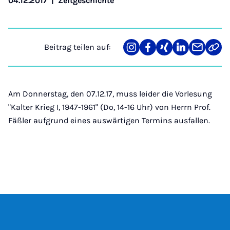
04.12.2017
|
Zeitgeschichte
Beitrag teilen auf:
Teilen
Teilen
Teilen
Teilen
Teilen
Link
auf
auf
auf
auf
über
kopi
Instagram
Facebook
Xing
LinkedIn
E-
Mail
Am Donnerstag, den 07.12.17, muss leider die Vorlesung
"Kalter Krieg I, 1947-1961" (Do, 14-16 Uhr) von Herrn Prof.
Fäßler aufgrund eines auswärtigen Termins ausfallen.