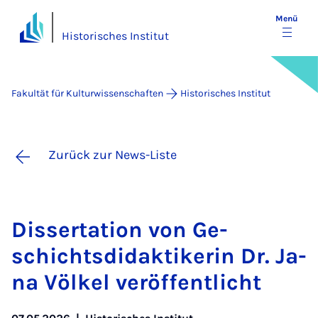
Menü
Historisches Institut
Fakultät für Kulturwissenschaften
Historisches Institut
Zurück zur News-Liste
Dis­ser­ta­ti­on von Ge­
schichts­di­dak­ti­ke­rin Dr. Ja­
na Völ­kel ver­öf­fent­licht