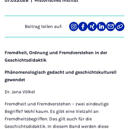
07.05.2026
|
Historisches Institut
Beitrag teilen auf:
Teilen
Teilen
Teilen
Teilen
Teilen
Link
auf
auf
auf
auf
über
kopi
Instagram
Facebook
Xing
LinkedIn
E-
Mail
Fremdheit, Ordnung und Fremdverstehen in der
Geschichtsdidaktik
Phänomenologisch gedacht und geschichtskulturell
gewendet
Dr. Jana Völkel
Fremdheit und Fremdverstehen – zwei eindeutige
Begriffe? Wohl kaum. Es gibt eine Vielzahl an
Fremdheitsbegriffen. Das gilt auch für die
Geschichtsdidaktik. In diesem Band werden diese