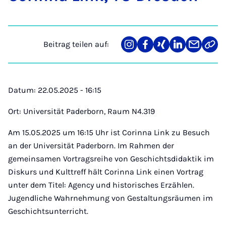
Beitrag teilen auf:
Teilen
Teilen
Teilen
Teilen
Teilen
Link
auf
auf
auf
auf
über
kopi
Instagram
Facebook
Xing
LinkedIn
E-
Mail
Datum: 22.05.2025 - 16:15
Ort: Universität Paderborn, Raum N4.319
Am 15.05.2025 um 16:15 Uhr ist Corinna Link zu Besuch
an der Universität Paderborn. Im Rahmen der
gemeinsamen Vortragsreihe von Geschichtsdidaktik im
Diskurs und Kulttreff hält Corinna Link einen Vortrag
unter dem Titel: Agency und historisches Erzählen.
Jugendliche Wahrnehmung von Gestaltungsräumen im
Geschichtsunterricht.