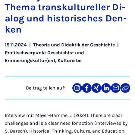
The­ma trans­kul­tu­rel­ler Di­
a­log und his­to­ri­sches Den­
ken
15.11.2024
|
Theorie und Didaktik der Geschichte
|
Profilschwerpunkt Geschichts- und
Erinnerungskultur(en), Kulturerbe
Beitrag teilen auf:
Teilen
Teilen
Teilen
Teilen
Teilen
Link
auf
auf
auf
auf
über
kopi
Instagram
Facebook
Xing
LinkedIn
E-
Mail
Interview mit Meyer-Hamme, J. (2024). There are clear
challenges and is a clear need for action (Interviewed by
S. Barsch). Historical Thinking, Culture, and Education.