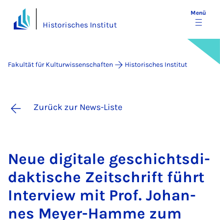
Menü
Historisches Institut
Fakultät für Kulturwissenschaften
Historisches Institut
Zurück zur News-Liste
Neue di­gi­ta­le ge­schichts­di­
dak­ti­sche Zeit­schrift führt
In­ter­view mit Prof. Jo­han­
nes Mey­er-Ham­me zum