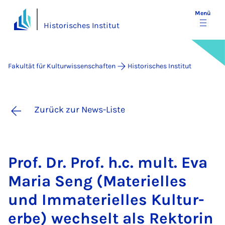
Menü
Historisches Institut
Fakultät für Kulturwissenschaften
Historisches Institut
Zurück zur News-Liste
Prof. Dr. Prof. h.c. mult. Eva
Ma­ria Seng (Ma­te­ri­el­les
und Im­ma­te­ri­el­les Kul­tur­
er­be) wech­selt als Rek­to­rin