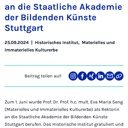
an die Staat­li­che Aka­de­mie
der Bil­den­den Küns­te
Stutt­gart
25.09.2024
|
Historisches Institut
,
Materielles und
Immaterielles Kulturerbe
Beitrag teilen auf:
Teilen
Teilen
Teilen
Teilen
Teilen
Link
auf
auf
auf
auf
über
kopi
Instagram
Facebook
Xing
LinkedIn
E-
Mail
Zum 1. Juni wurde Prof. Dr. Prof. h.c. mult. Eva Maria Seng
(Materielles und Immaterielles Kulturerbe) als Rektorin
an die Staatliche Akademie der Bildenden Künste
Stuttgart berufen. Das Historische Institut gratuliert und