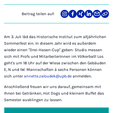
Beitrag teilen auf:
Teilen
Teilen
Teilen
Teilen
Teilen
Link
auf
auf
auf
auf
über
kopi
Instagram
Facebook
Xing
LinkedIn
E-
Mail
Am 3. Juli läd das Historische Institut zum alljährlichen
Sommerfest ein. In diesem Jahr wird es außerdem
wieder einen "Drei-Hasen-Cup" geben: Studis messen
sich mit Profs und MitarbeiterInnen im Völkerball! Los
geht's um 18 Uhr auf der Wiese zwischen den Gebäuden
E, N und IW. Mannschaften á sechs Personen können
sich unter
annette.zaloudek@upb.de
anmelden.
Anschließend freuen wir uns darauf, gemeinsam mit
Ihnen bei Getränken, Hot Dogs und kleinem Buffet das
Semester ausklingen zu lassen.