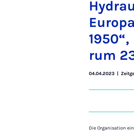
Hy­drau­
Eu­r­o­
1950“, 
rum 23
04.04.2023
|
Zeitg
Die Organisation ei