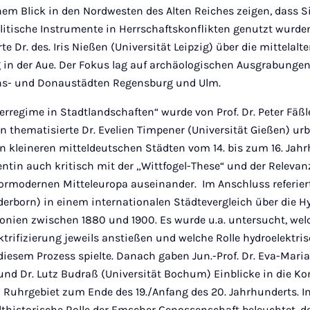
nem Blick in den Nordwesten des Alten Reiches zeigen, dass S
litische Instrumente in Herrschaftskonflikten genutzt wurden
te Dr. des. Iris Nießen (Universität Leipzig) über die mittelalte
 in der Aue. Der Fokus lag auf archäologischen Ausgrabunge
hs- und Donaustädten Regensburg und Ulm.
erregime in Stadtlandschaften“ wurde von Prof. Dr. Peter Fäß
n thematisierte Dr. Evelien Timpener (Universität Gießen) u
n kleineren mitteldeutschen Städten vom 14. bis zum 16. Jahr
rentin auch kritisch mit der „Wittfogel-These“ und der Releva
vormodernen Mitteleuropa auseinander. Im Anschluss referier
aderborn) in einem internationalen Städtevergleich über die Hy
onien zwischen 1880 und 1900. Es wurde u.a. untersucht, wel
ektrifizierung jeweils anstießen und welche Rolle hydroelektri
iesem Prozess spielte. Danach gaben Jun.-Prof. Dr. Eva-Maria
und Dr. Lutz Budraß (Universität Bochum) Einblicke in die Ko
Ruhrgebiet zum Ende des 19./Anfang des 20. Jahrhunderts. In
lthistorische Rolle der Emscher Genossenschaft beleuchtet, d