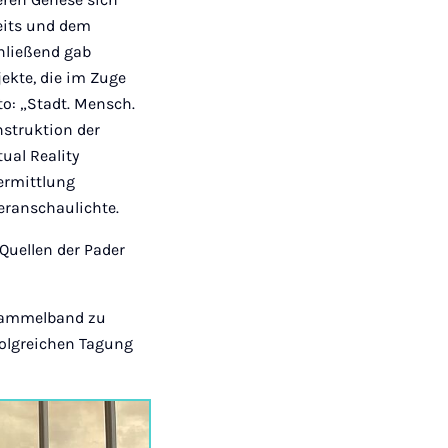
eits und dem
hließend gab
jekte, die im Zuge
o: „Stadt. Mensch.
nstruktion der
ual Reality
ermittlung
veranschaulichte.
Quellen der Pader
 Sammelband zu
rfolgreichen Tagung