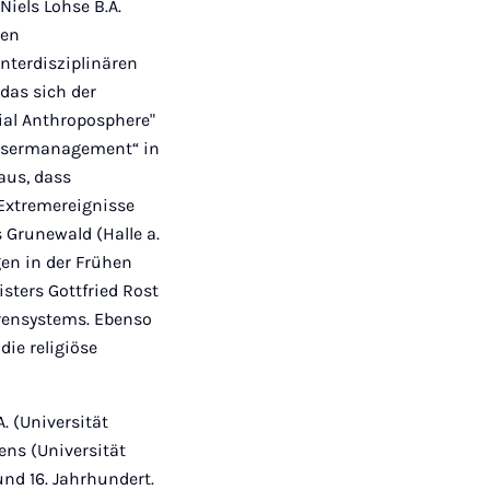
Niels Lohse B.A.
gen
nterdisziplinären
das sich der
vial Anthroposphere"
assermanagement“ in
raus, dass
Extremereignisse
 Grunewald (Halle a.
en in der Frühen
sters Gottfried Rost
rensystems. Ebenso
ie religiöse
. (Universität
ens (Universität
d 16. Jahrhundert.