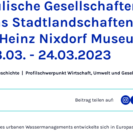
li­sche Ge­sell­schaf­t
pas Stadt­land­schaf­te
Heinz Nix­dorf Mu­se­
.03. - 24.03.2023
eschichte
|
Profilschwerpunkt Wirtschaft, Umwelt und Gesel
Beitrag teilen auf:
Tei
auf
Ins
nes urbanen Wassermanagements entwickelte sich in Europas