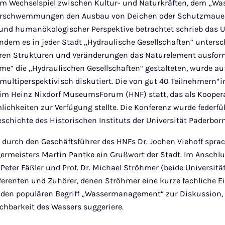
m Wechselspiel zwischen Kultur- und Naturkräften, dem „Wa
erschwemmungen den Ausbau von Deichen oder Schutzmauer
 und humanökologischer Perspektive betrachtet schrieb da
ndem es in jeder Stadt „Hydraulische Gesellschaften“ untersc
eren Strukturen und Veränderungen das Naturelement ausfor
e“ die „Hydraulischen Gesellschaften“ gestalteten, wurde au
 multiperspektivisch diskutiert. Die von gut 40 Teilnehmern*
im Heinz Nixdorf MuseumsForum (HNF) statt, das als Koopera
lichkeiten zur Verfügung stellte. Die Konferenz wurde feder
eschichte des Historischen Instituts der Universität Paderbor
durch den Geschäftsführer des HNFs Dr. Jochen Viehoff sprac
germeisters Martin Pantke ein Grußwort der Stadt. Im Anschlu
. Peter Fäßler und Prof. Dr. Michael Ströhmer (beide Universit
ferenten und Zuhörer, denen Ströhmer eine kurze fachliche E
u.a. den populären Begriff „Wassermanagement“ zur Diskussion,
schbarkeit des Wassers suggeriere.