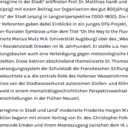
rregime in der Stadt“ eröffneten Prof. Dr. Matthias Hardt und 
eipzig) mit einem Beitrag zur Organisation des gut 800jähri
 der Stadt Leipzig in Langzeitperspektive (1000-1800). Die i
Referenten gaben dabei Einblicke in ein junges DFG-Projekt, 
n-fluvialen Symbiose unter dem Titel “On the Way to the Flu
rierte Marius Mutz M.A. (Universtiät Augsburg) über das „W
n Residenzstadt Dresden im 16. Jahrhundert. Er stellte u.a. he
stungsbauten auch eine Verteidigung gegen meteorologische 
ellten. Diese Sektion abschließend thematisierte Dr. Thomas
rversorgungssystem der Schulstadt der Franckeschen Stiftung
eleuchtete u.a. die zentrale Rolle des Hallenser Wasserrohrmei
 eines von der Stadtwasserkunst autonomen Stollen- und Röh
wald in einem mentalitätsgeschichtlichen Perspektivwechsel d
rschließungen in der Frühen Neuzeit.
erregime in Stadt und Land“ moderierte Friederike Horgan M.A
ktion begann mit einem Vortrag von Dr. des. Christopher Folk
gemeinde Emden und ihrem Meereszugang zwischen dem 14. un