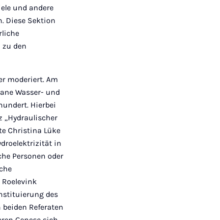
iele und andere
. Diese Sektion
rliche
n zu den
ler moderiert. Am
rbane Wasser- und
hundert. Hierbei
nz „Hydraulischer
te Christina Lüke
droelektrizität in
che Personen oder
sche
 Roelevink
nstituierung des
 beiden Referaten
eren Genese sich