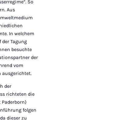
sserregime“. So
n. Aus
s Umweltmedium
hiedlichen
mte. In welchem
f der Tagung
innen besuchte
tionspartner der
führend vom
n ausgerichtet.
h der
ss richteten die
ät Paderborn)
inführung folgen
 da dieser zu