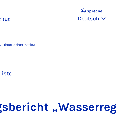
Sprache
Deutsch
titut
Historisches Institut
Liste
s­be­richt „Was­ser­re