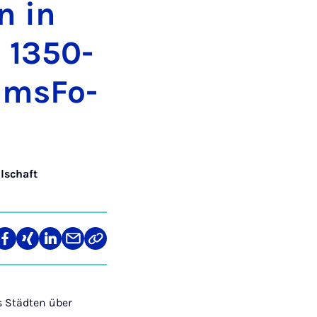
en in
n 1350-
ums­Fo­
lschaft
len
Teilen
Teilen
Teilen
Teilen
Link
auf
auf
auf
über
kopieren
tagram
Facebook
Xing
LinkedIn
E-
Mail
 Städten über