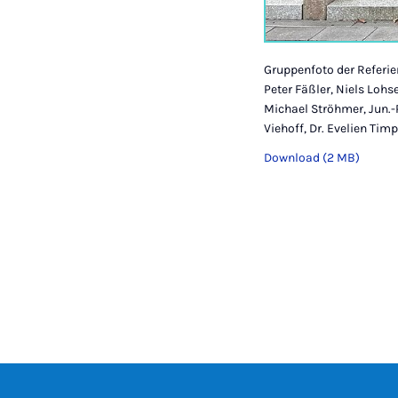
Gruppenfoto der Referiere
Peter Fäßler, Niels Lohse
Michael Ströhmer, Jun.-P
Viehoff, Dr. Evelien Timp
Download (2 MB)