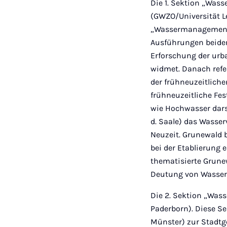
Die 1. Sektion „Wasse
(GWZO/Universität L
„Wassermanagements“
Ausführungen beider 
Erforschung der urba
widmet. Danach refe
der frühneuzeitliche
frühneuzeitliche Fe
wie Hochwasser darst
d. Saale) das Wasse
Neuzeit. Grunewald b
bei der Etablierung
thematisierte Grune
Deutung von Wassere
Die 2. Sektion „Wass
Paderborn). Diese Se
Münster) zur Stadt