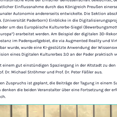
atlicher Einflussnahme durch das Königreich Preußen einers
aler Autonomie andererseits entwickelte. Die Sektion absc
. (Universität Paderborn) Einblicke in die Digitalisierungspro
ader um das Europäische Kulturerbe-Siegel (Bewerbungsmott
 Europa“) erarbeitet werden. Am Beispiel der digitalen 3D-Reko
tanz im Paderquellgebiet, die via Augmented Reality und Virt
bar wurde, wurde eine KI-gestützte Anwendung der Wissensv
 Vision eines Digitalen Kulturerbes 3.0 an der Pader praktisch 
t einem gut einstündigen Spaziergang in der Altstadt zu den 
f. Dr. Michael Ströhmer und Prof. Dr. Peter Fäßler aus.
ven Zuspruchs ist geplant, die Beiträge der Tagung in einem
h denken die beiden Veranstalter über eine Fortsetzung der e
ach.