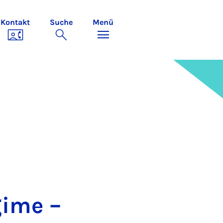
Kontakt
Suche
Menü
­gime –