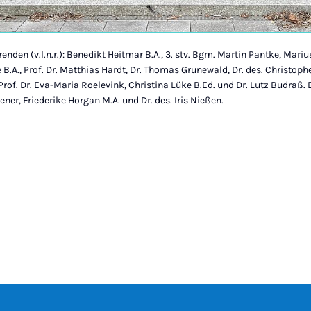
nden (v.l.n.r.): Benedikt Heitmar B.A., 3. stv. Bgm. Martin Pantke, Marius
 B.A., Prof. Dr. Matthias Hardt, Dr. Thomas Grunewald, Dr. des. Christophe
rof. Dr. Eva-Maria Roelevink, Christina Lüke B.Ed. und Dr. Lutz Budraß. 
ener, Friederike Horgan M.A. und Dr. des. Iris Nießen.