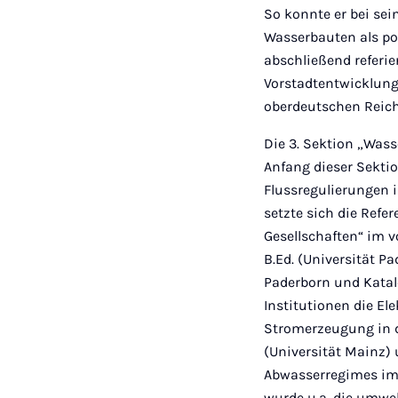
So konnte er bei sei
Wasserbauten als po
abschließend referier
Vorstadtentwicklung
oberdeutschen Reic
Die 3. Sektion „Wass
Anfang dieser Sektio
Flussregulierungen i
setzte sich die Refe
Gesellschaften“ im 
B.Ed. (Universität P
Paderborn und Katal
Institutionen die El
Stromerzeugung in d
(Universität Mainz) 
Abwasserregimes im 
wurde u.a. die umwe