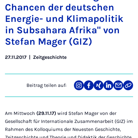
Chan­cen der deut­schen
Ener­gie- und Kli­ma­po­li­tik
in Sub­sa­ha­ra Afri­ka" von
Ste­fan Ma­ger (GIZ)
27.11.2017
|
Zeitgeschichte
Beitrag teilen auf:
Teilen
Teilen
Teilen
Teilen
Teilen
Link
auf
auf
auf
auf
über
kopi
Instagram
Facebook
Xing
LinkedIn
E-
Mail
Am Mittwoch
(29.11.17)
wird Stefan Mager von der
Gesellschaft für Internationale Zusammenarbeit (GIZ) im
Rahmen des Kolloquiums der Neuesten Geschichte,
Zeitgeschichte und Theorie und Didaktik der Geschichte