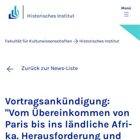
Menü
Historisches Institut
Fakultät für Kulturwissenschaften
Historisches Institut
Zurück zur News-Liste
Vor­trags­an­kün­di­gung:
"Vom Über­ein­kom­men von
Pa­ris bis ins länd­li­che Afri­
ka. Her­aus­for­de­rung und