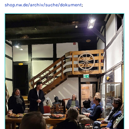
shop.nw.de/archiv/suche/dokument
;