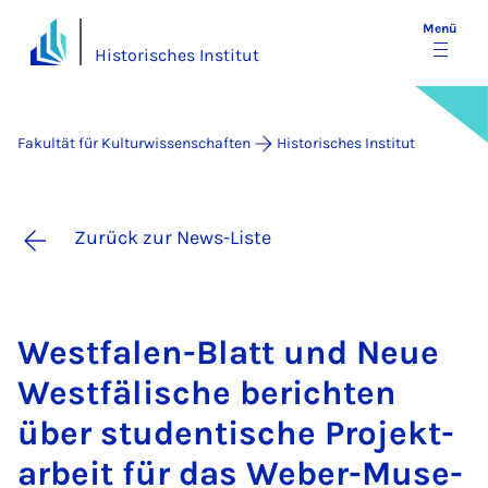
Menü
Historisches Institut
Fakultät für Kulturwissenschaften
Historisches Institut
Zurück zur News-Liste
West­fa­len-Blatt und Neue
West­fä­li­sche be­rich­ten
über stu­den­ti­sche Pro­jekt­
a­r­beit für das We­ber-Mu­se­