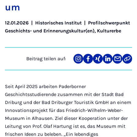
um
12.01.2026
|
Historisches Institut
|
Profilschwerpunkt
Geschichts- und Erinnerungskultur(en), Kulturerbe
Beitrag teilen auf:
Teilen
Teilen
Teilen
Teilen
Teilen
Link
auf
auf
auf
auf
über
kopi
Instagram
Facebook
Xing
LinkedIn
E-
Mail
Seit April 2025 arbeiten Paderborner
Geschichtsstudierende zusammen mit der Stadt Bad
Driburg und der Bad Driburger Touristik GmbH an einem
Innovationsprojekt für das Friedrich-Wilhelm-Weber-
Museum in Alhausen. Ziel dieser Kooperation unter der
Leitung von Prof. Olaf Hartung ist es, das Museum mit
frischen Ideen zu beleben. „Ein lebendiges