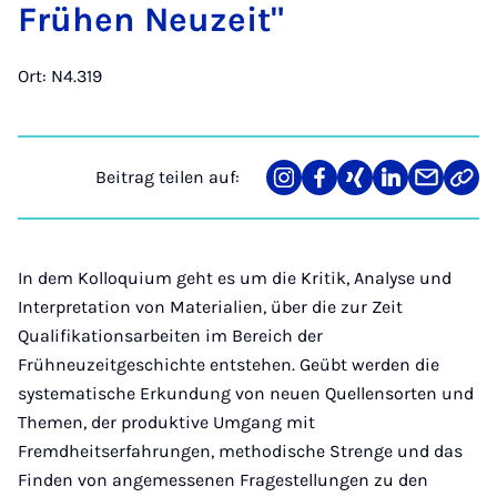
Frü­hen Neu­zeit"
Ort: N4.319
Beitrag teilen auf:
Teilen
Teilen
Teilen
Teilen
Teilen
Link
auf
auf
auf
auf
über
kopi
Instagram
Facebook
Xing
LinkedIn
E-
Mail
In dem Kolloquium geht es um die Kritik, Analyse und
Interpretation von Materialien, über die zur Zeit
Qualifikationsarbeiten im Bereich der
Frühneuzeitgeschichte entstehen. Geübt werden die
systematische Erkundung von neuen Quellensorten und
Themen, der produktive Umgang mit
Fremdheitserfahrungen, methodische Strenge und das
Finden von angemessenen Fragestellungen zu den