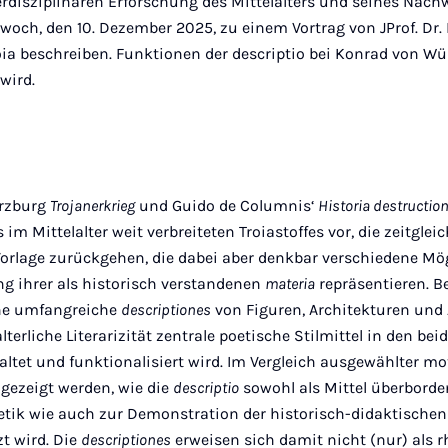
terdisziplinären Erforschung des Mittelalters und seines Nac
ttwoch, den 10. Dezember 2025, zu einem Vortrag von JProf. D
Troia beschreiben. Funktionen der descriptio bei Konrad von 
wird.
ürzburg
Trojanerkrieg
und Guido de Columnis‘
Historia destruction
 im Mittelalter weit verbreiteten Troiastoffes vor, die zeitgle
Vorlage zurückgehen, die dabei aber denkbar verschiedene Mö
g ihrer als historisch verstandenen
materia
repräsentieren. Be
che umfangreiche
descriptiones
von Figuren, Architekturen und 
alterliche Literarizität zentrale poetische Stilmittel in den bei
altet und funktionalisiert wird. Im Vergleich ausgewählter mo
 gezeigt werden, wie die
descriptio
sowohl als Mittel überborde
tik wie auch zur Demonstration der historisch-didaktischen 
t wird. Die
descriptiones
erweisen sich damit nicht (nur) als r