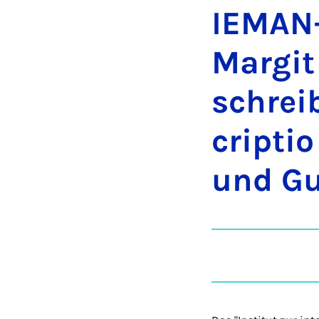
IE­MAN-
Mar­git
schrei­
crip­ti
und Gui