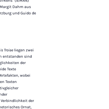
hwirkens" (IEMAN)
r. Margit Dahm aus
Würzburg und Guido de
is Troiae
liegen zwei
ich entstanden sind
glichkeiten der
ide Texte
Artefakten, wobei
den Texten
tivgleicher
nder
Verbindlichkeit der
hetorisches Ornat,