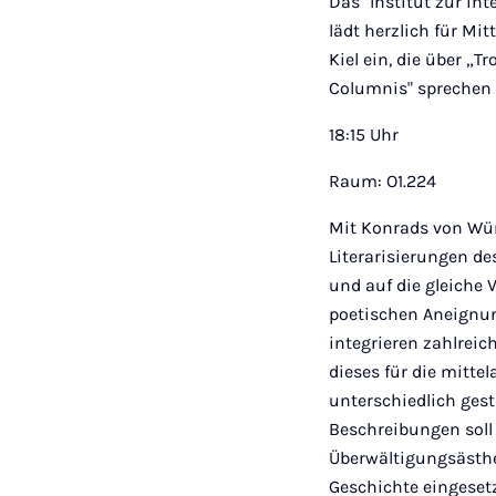
Das "Institut zur in
lädt herzlich für Mi
Kiel ein, die über „
Columnis" sprechen 
18:15 Uhr
Raum: O1.224
Mit Konrads von W
Literarisierungen des
und auf die gleiche 
poetischen Aneignun
integrieren zahlrei
dieses für die mittel
unterschiedlich gest
Beschreibungen soll
Überwältigungsästhe
Geschichte eingesetz