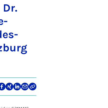
 Dr.
e­
e­s­
z­burg
len
Teilen
Teilen
Teilen
Teilen
Link
auf
auf
auf
über
kopieren
tagram
Facebook
Xing
LinkedIn
E-
Mail