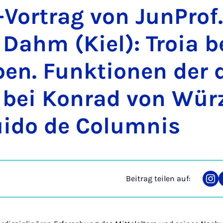
Vor­trag von Jun­Prof.
 Dahm (Kiel): Tro­ia b
ben. Funk­ti­o­nen der d
o bei Kon­rad von Wür
­do de Co­lum­nis
Beitrag teilen auf:
Tei
auf
Ins