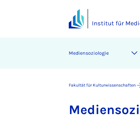
Institut für Me
Me­di­en­so­zio­lo­gie
Fakultät für Kulturwissenschaften
Me­di­en­so­zi