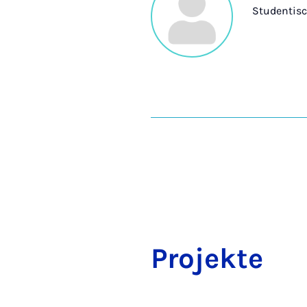
Studentisc
Pro­jek­te