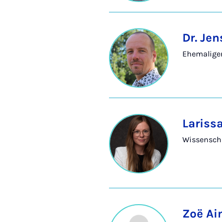
Dr. Jen
Ehemalige
Lariss
Wissenscha
Zoë Ai